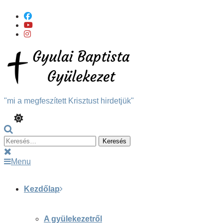
Skip
To
Content
"mi a megfeszített Krisztust hirdetjük"
Keresés:
Menu
Kezdőlap
A gyülekezetről