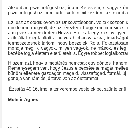
Akkoriban pszichológushoz jártam. Kerestem, ki vagyok én
pszichológushoz, nem tudott velem mit kezdeni, azt mondta:
Ez lesz az ötödik évem az Úr követésében. Voltak közben r
mindenem megvolt, de azt éreztem, hogy semmim sincs, ne
amíg vissza nem tértem Hozzá. Én csak egy kicsiny, gyenge
akik által megtanított a helyes bibliaolvasásra, imádsá
természetesnek tartom, hogy beszélek Róla. Fokozatosan
mondja meg, ki vagyok, milyen vagyok, ne mások, és le
kezébe fogja életem e területeit is. Egyre többet foglalkoz
Hiszem azt, hogy a megtérés nemcsak egy döntés, hanem m
Reménységem van, hogy Jézus elpecsételte magát mellettem,
bűnöm ellenére gazdagon megáld, visszafogad, formál, új 
gondja van rám és jó terve van az életemmel.
Ézsaiás 49,16. Íme, a tenyerembe véstelek be, szüntelenül 
Molnár Ágnes