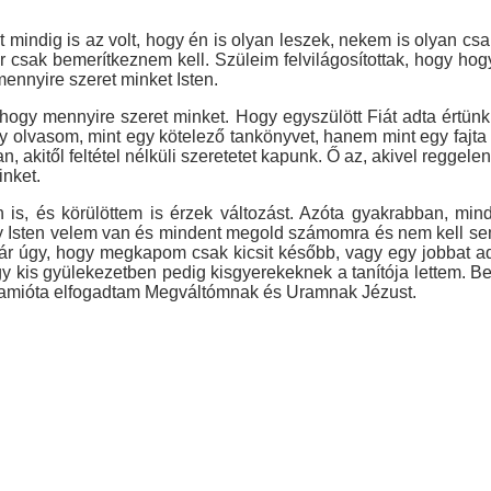
 mindig is az volt, hogy én is olyan leszek, nekem is olyan csa
sak bemerítkeznem kell. Szüleim felvilágosítottak, hogy hogyan
nnyire szeret minket Isten.
hogy mennyire szeret minket. Hogy egyszülött Fiát adta értü
gy olvasom, mint egy kötelező tankönyvet, hanem mint egy fajta
, akitől feltétel nélküli szeretetet kapunk. Ő az, akivel reggel
inket.
is, és körülöttem is érzek változást. Azóta gyakrabban, mi
y Isten velem van és mindent megold számomra és nem kell sem
 úgy, hogy megkapom csak kicsit később, vagy egy jobbat ad 
egy kis gyülekezetben pedig kisgyerekeknek a tanítója lettem.
em amióta elfogadtam Megváltómnak és Uramnak Jézust.