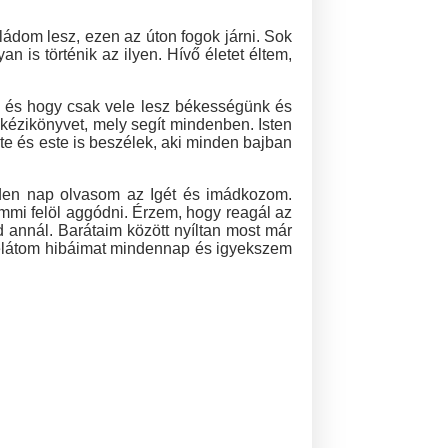
ládom lesz, ezen az úton fogok járni. Sok
 is történik az ilyen. Hívő életet éltem,
nk és hogy csak vele lesz békességünk és
 kézikönyvet, mely segít mindenben. Isten
ente és este is beszélek, aki minden bajban
nden nap olvasom az Igét és imádkozom.
mi felöl aggódni. Érzem, hogy reagál az
annál. Barátaim között nyíltan most már
 Belátom hibáimat mindennap és igyekszem