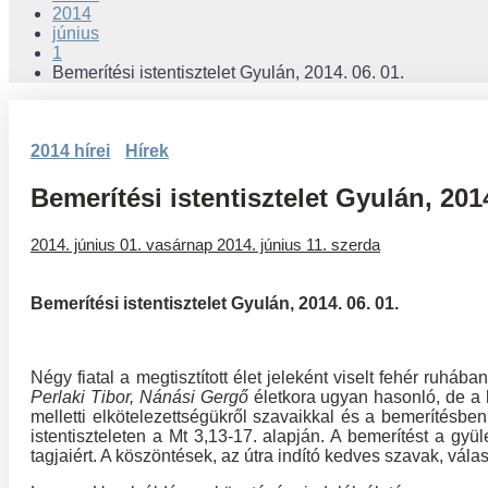
2014
június
1
Bemerítési istentisztelet Gyulán, 2014. 06. 01.
2014 hírei
Hírek
Bemerítési istentisztelet Gyulán, 2014
2014. június 01. vasárnap
2014. június 11. szerda
Bemerítési istentisztelet Gyulán, 2014. 06. 01.
Négy fiatal a megtisztított élet jeleként viselt fehér ruhába
Perlaki Tibor, Nánási Gergő
életkora ugyan hasonló, de a h
melletti elkötelezettségükről szavaikkal és a bemerítésben 
istentiszteleten a Mt 3,13-17. alapján. A bemerítést a gyül
tagjaiért. A köszöntések, az útra indító kedves szavak, vála