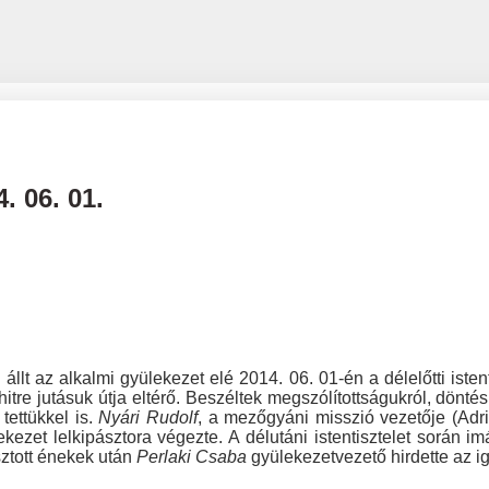
. 06. 01.
n állt az alkalmi gyülekezet elé 2014. 06. 01-én a délelőtti isten
itre jutásuk útja eltérő. Beszéltek megszólítottságukról, dönté
tettükkel is.
Nyári Rudolf
, a mezőgyáni misszió vezetője (Adrie
ekezet lelkipásztora végezte. A délutáni istentisztelet során 
sztott énekek után
Perlaki Csaba
gyülekezetvezető hirdette az ig