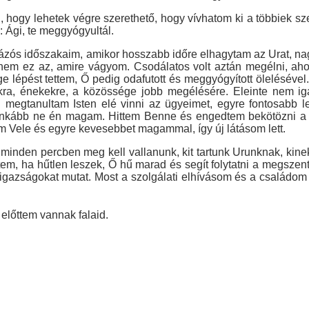
, hogy lehetek végre szerethető, hogy vívhatom ki a többiek s
 Ági, te meggyógyultál.
ázós időszakaim, amikor hosszabb időre elhagytam az Urat, nag
m ez az, amire vágyom. Csodálatos volt aztán megélni, ahogy
 lépést tettem, Ő pedig odafutott és meggyógyított ölelésével
gokra, énekekre, a közössége jobb megélésére. Eleinte nem ig
 megtanultam Isten elé vinni az ügyeimet, egyre fontosabb 
ginkább ne én magam. Hittem Benne és engedtem bekötözni a 
tam Vele és egyre kevesebbet magammal, így új látásom lett.
inden percben meg kell vallanunk, kit tartunk Urunknak, ki
 ha hűtlen leszek, Ő hű marad és segít folytatni a megszentel
igazságokat mutat. Most a szolgálati elhívásom és a családom
előttem vannak falaid.