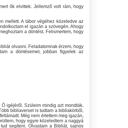
rt ők elvittek. Jellemző volt rám, hogy
en mellett. A tábor végéhez közeledve az
 gondolkoztam el igazán a szövegén. Ahogy
n meghoztam a döntést. Felismertem, hogy
ibliát olvasni. Feladatomnak érzem, hogy
ztam a döntésemet, jobban figyelek az
z Ő igéjéről. Szüleim mindig azt mondták,
bb bibliaverset is tudtam a bibliakörből,
p feltámadt. Még nem értettem meg igazán,
 örültem, hogy egyre közeledtem a naggyá
tud segíteni. Olvastam a Bibliát, sajnos