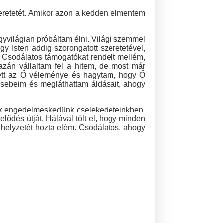
zeretetét. Amikor azon a kedden elmentem
yvilágian próbáltam élni. Világi szemmel
 Isten addig szorongatott szeretetével,
. Csodálatos támogatókat rendelt mellém,
azán vállaltam fel a hitem, de most már
lett az Ő véleménye és hagytam, hogy Ő
sebeim és megláthattam áldásait, ahogy
nek engedelmeskedünk cselekedeteinkben.
ődés útját. Hálával tölt el, hogy minden
 helyzetét hozta elém. Csodálatos, ahogy