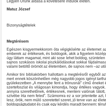
Legyen Urunk áldása a követésére indulók életén.
Matuz József
Bizonyságtételek
Megtérésem
Egészen kisgyermekkorom óta végigkísérte az életemet az
emberek az értékesek, és boldogok, akik a figyelem közé
úgy láttam magamat, mint aki sose lehet boldog, szüntelen
sajnos szokásos iskolai piszkálódásokat sokkal fájdalma
valami betöltő örömöt az életemben, de sajnos nem –az ut
Amikor tini bibliakörben hallottam a megtérésről egyből a
mert ennek köszönhetően még nagyobb jogos igényt tartha
gyülekezetben „A mennybe fent a trónusnál” című éneket é
szertefoszlat és világosan kimondja, hogy értékes vagyok.
annyira szerethetőnek, értékesnek, menteni valónak látot
szívébe írta nem feled”. Számomra ez a sor jelentette azt
lesz, örök, nem múló szeretettel szeret, jó terve van az é
boldogságtudatot és csak egy kérdés maradt bennem: tényl