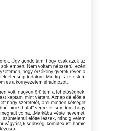
yerek. Úgy gondoltam, hogy csak azok az
 sok embert. Nem voltam népszerű, ezért
helyzetemen, hogy érzékeny gyerek révén a
éktelenségi tudatom. Mindig is kerestem
om és a környezetem elhalmozott.
igen volt, nagyon örültem a lehetőségnek,
t kaptam, mint vártam. Aznap délelőtt a
ett nagy szeretetét, ami minden kétséget
öbbé nincs halál” végre felismertem, hogy
s meghalt volna. „Markába véste nevemet,
, szüntelenül előtte leszek, mindig velem
lni vágyást, kisebbségi komplexust, hamis
Jézusra.