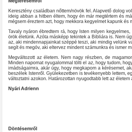
Megtérésemről
Keresztény családban nőttem/növök fel. Alapvető dolog volt
ideig abban a hitben éltem, hogy én már megtértem és már c
mégsem éreztem azt, hogy mekkora kegyelmet kapunk és me
Tavaly nyáron ébredtem rá, hogy Isten milyen kegyelmes, 
örök életünk. Azóta másképp tekintek a Bibliára is. Nem ú
az, aki mindennapjainkat széppé teszi, aki mindig velünk van
segít és megóv, aki eltervez mindent számunkra és ismer m
Megváltozott az életem. Nem nagy részben, de magamon 
Minden napomat nyugalommal tölti el az, hogy tudom, hog
imádságaimra, akár úgy, hogy megkapom a kérésemet, akár
beszélek Istenről. Gyülekezetben is tevékenyebb lettem, 
változtatni azokon. Határozottan nyugodtabb lett az élet
Nyári Adrienn
Döntésemről