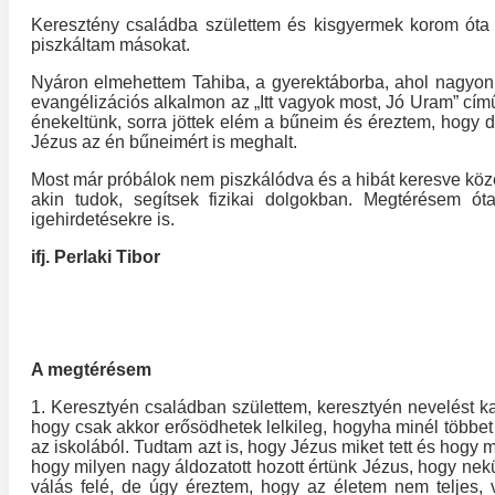
Keresztény családba születtem és kisgyermek korom óta e
piszkáltam másokat.
Nyáron elmehettem Tahiba, a gyerektáborba, ahol nagyon s
evangélizációs alkalmon az „Itt vagyok most, Jó Uram” cím
énekeltünk, sorra jöttek elém a bűneim és éreztem, hogy 
Jézus az én bűneimért is meghalt.
Most már próbálok nem piszkálódva és a hibát keresve köz
akin tudok, segítsek fizikai dolgokban. Megtérésem ó
igehirdetésekre is.
ifj. Perlaki Tibor
A megtérésem
1. Keresztyén családban születtem, keresztyén nevelést ka
hogy csak akkor erősödhetek lelkileg, hogyha minél többet 
az iskolából. Tudtam azt is, hogy Jézus miket tett és hog
hogy milyen nagy áldozatott hozott értünk Jézus, hogy ne
válás felé, de úgy éreztem, hogy az életem nem teljes, v