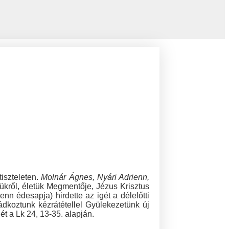
tiszteleten.
Molnár Ágnes, Nyári Adrienn,
sükről, életük Megmentője, Jézus Krisztus
nn édesapja) hirdette az igét a délelőtti
imádkoztunk kézrátétellel Gyülekezetünk új
ét a Lk 24, 13-35. alapján.