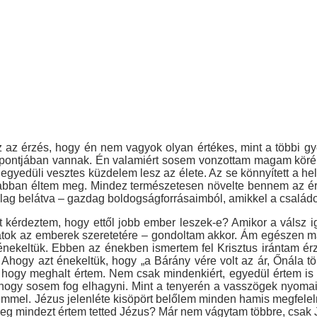
 az érzés, hogy én nem vagyok olyan értékes, mint a többi g
ppontjában vannak. Én valamiért sosem vonzottam magam köré
 egyedüli vesztes küzdelem lesz az élete. Az se könnyített a 
sabban éltem meg. Mindez természetesen növelte bennem az ért
ólag belátva – gazdag boldogságforrásaimból, amikkel a család
zt kérdeztem, hogy ettől jobb ember leszek-e? Amikor a válsz 
tok az emberek szeretetére – gondoltam akkor. Ám egészen más
nekeltük. Ebben az énekben ismertem fel Krisztus irántam érz
 Ahogy azt énekeltük, hogy „a Bárány vére volt az ár, Őnála t
t, hogy meghalt értem. Nem csak mindenkiért, egyedül értem i
, hogy sosem fog elhagyni. Mint a tenyerén a vasszögek nyomai
letemmel. Jézus jelenléte kisöpört belőlem minden hamis megfele
eg mindezt értem tetted Jézus? Már nem vágytam többre, csak 