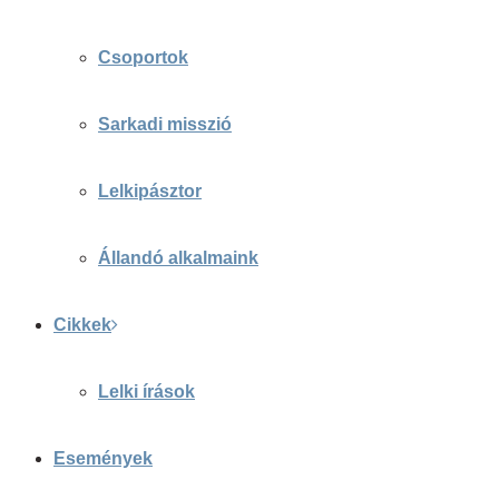
Csoportok
Sarkadi misszió
Lelkipásztor
Állandó alkalmaink
Cikkek
Lelki írások
Események