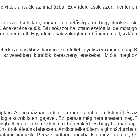
lvittek anyáék az imaházba. Egy ideig csak azért mentem, me
okszor hallottam, hogy itt a lehetőség arra, hogy döntsek Ist
ű éneket énekeltük. Bár sokszor hallottam ezelőtt is, de most
döntenem kell. Egy ideig csak zokogtam a bűneim miatt, aztá
eledni a másikhoz, hanem szeretettel. Igyekszem minden nap B
ta szívesebben kürtölök keresztény énekeket. Mióta megho
ptam. Az imaházban, a bibliakörben is hallottam Istenről és a
foglalkozok Isten igéjével. Ezt persze még nem értettem meg. Tö
y meghalt értünk a kereszten a mi bűneinkért, és hogy harmadna
künk örök életünk lehessen. Amikor felkerültem a gimnáziumba
alami hiányzik. Persze tudtam, hogyha Istenhez fordulok, Ő 