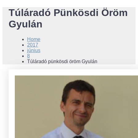
Túláradó Pünkösdi Öröm
Gyulán
Home
2017
június
8
Túláradó pünkösdi öröm Gyulán