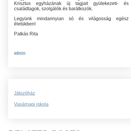
Krisztus egyházának új tagjait gyülekezeti- és
családtagok, szolgálók és barátkozók.
Legyünk mindannyian só és világosság egész
életükben!
Patkás Rita
admin
Bejegyzés
Játszóház
navigáció
Vasárnapi iskola