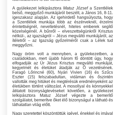
A gyülekezet lelkipásztora
Matuz József
a Szentlélek
belső, meggyőző munkájáról beszélt, a János 16, 8-11.
igeszakasz alapján. Az igehirdető hangsúlyozta, hogy
a Szentlélek munkája több az észérveknél, érzelmi
érintettségnél, neveltetésnél, hiteles emberek segítő
közelségénél. A bűnről – elveszettségünkről Krisztus
nélkül-, az igazságról – Jézus megváltó munkájáról, az
ítéletről – az Igazság győzelméről csak a Lélek tud
meggyőzni.
Nagy öröm volt a mennyben, a gyülekezetben, a
családokban, mert újabb három fő döntött úgy, hogy
elfogadják az Úr Jézus Krisztus megváltó munkáját,
kegyelmét és életüket átadják az Ő vezetésének.
Faragó Lőrincné (60), Nyári Vivien (16) és Szűcs
Eszter (15) felszabadultan, vidáman és őszintén
vallották meg hitüket és megtérésük eredményeként az
életükben történt változást. A mosollyal és könnyekkel
átitatott bizonyságtevéseket követően, a gyülekezet
lelkipásztora Matuz József végezte a bemerítő
szolgálatot, bemerítve őket élő bizonyságul a látható és
láthatatlan világ előtt.
Nagy szeretettel köszöntöttük igével, énekkel és imával