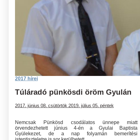
2017 hírei
Túláradó pünkösdi öröm Gyulán
2017. június 08. csütörtök
2019. július 05. péntek
Nemcsak Pünkösd csodálatos ünnepe miatt
örvendezhetett június 4-én a Gyulai Baptista
Gyülekezet, de a nap folyamán bemerítési
istentiszteletre is sor kerülhetett.