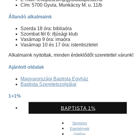
Cím: 5700 Gyula, Munkácsy M. u. 11/b
Állandó alkalmaink
Szerda 18 óra: bibliaóra
Szombat fél 6: ifjúsági klub
Vasárnap 9 óra: imaóra
Vasárnap 10 és 17 óra: istentisztelet
Alkalmaink nyitottak, minden érdeklődőt szeretettel várunk!
Ajánlott oldalak
Magyarországi Baptista Egyház
Baptista Szeretetszolgálat
1+1%
BAPTISTA 1%
Sermons
Események
Galéria