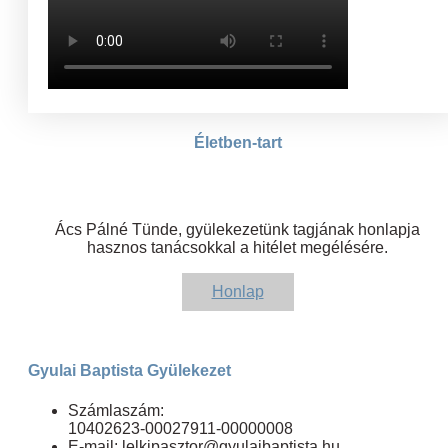
Életben-tart
Ács Pálné Tünde, gyülekezetünk tagjának honlapja
hasznos tanácsokkal a hitélet megélésére.
Honlap
Gyulai Baptista Gyülekezet
Számlaszám:
10402623-00027911-00000008
E-mail: lelkipasztor@gyulaibaptista.hu