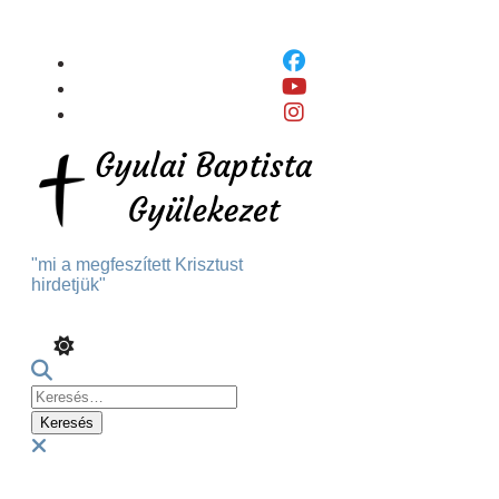
Skip
To
Content
"mi a megfeszített Krisztust
hirdetjük"
Keresés:
Menu