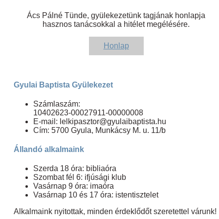
Ács Pálné Tünde, gyülekezetünk tagjának honlapja
hasznos tanácsokkal a hitélet megélésére.
Honlap
Gyulai Baptista Gyülekezet
Számlaszám:
10402623-00027911-00000008
E-mail: lelkipasztor@gyulaibaptista.hu
Cím: 5700 Gyula, Munkácsy M. u. 11/b
Állandó alkalmaink
Szerda 18 óra: bibliaóra
Szombat fél 6: ifjúsági klub
Vasárnap 9 óra: imaóra
Vasárnap 10 és 17 óra: istentisztelet
Alkalmaink nyitottak, minden érdeklődőt szeretettel várunk!