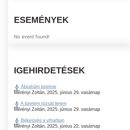
ESEMÉNYEK
No event found!
IGEHIRDETÉSEK
Ábrahám türelme
Merényi Zoltán
,
2025. június 29. vasárnap
A türelem rózsát terem
Merényi Zoltán
,
2025. június 29. vasárnap
Békesség a viharban
Merényi Zoltán
,
2025. június 22. vasárnap