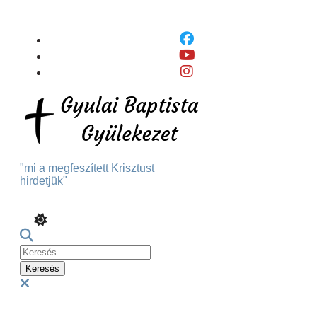
Skip
To
Content
"mi a megfeszített Krisztust
hirdetjük"
Keresés:
Menu