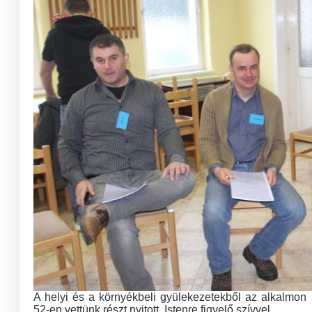
A helyi és a környékbeli gyülekezetekből az alkalmon
52-en vettünk részt nyitott, Istenre figyelő szívvel.