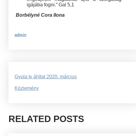
igájába fogni.” Gal 5,1
Borbélyné Cora Ilona
admin
Bejegyzés
Gyula tv áhítat 2020. március
navigáció
Közlemény
RELATED POSTS