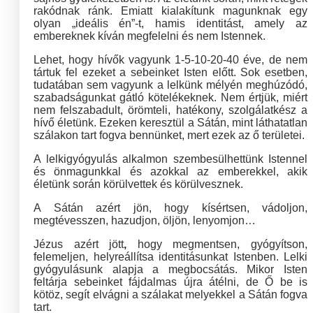
rakódnak ránk. Emiatt kialakítunk magunknak egy
olyan „ideális én”-t, hamis identitást, amely az
embereknek kíván megfelelni és nem Istennek.
Lehet, hogy hívők vagyunk 1-5-10-20-40 éve, de nem
tártuk fel ezeket a sebeinket Isten előtt. Sok esetben,
tudatában sem vagyunk a lelkünk mélyén meghúzódó,
szabadságunkat gátló kötelékeknek. Nem értjük, miért
nem felszabadult, örömteli, hatékony, szolgálatkész a
hívő életünk. Ezeken keresztül a Sátán, mint láthatatlan
szálakon tart fogva bennünket, mert ezek az ő területei.
A lelkigyógyulás alkalmon szembesülhettünk Istennel
és önmagunkkal és azokkal az emberekkel, akik
életünk során körülvettek és körülvesznek.
A Sátán azért jön, hogy kísértsen, vádoljon,
megtévesszen, hazudjon, öljön, lenyomjon…
Jézus azért jött
,
hogy megmentsen, gyógyítson,
felemeljen, helyreállítsa identitásunkat Istenben. Lelki
gyógyulásunk alapja a megbocsátás. Mikor Isten
feltárja sebeinket fájdalmas újra átélni, de Ő be is
kötöz, segít elvágni a szálakat melyekkel a Sátán fogva
tart.