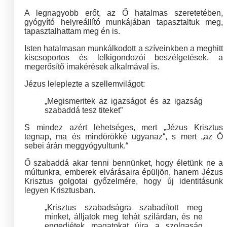
A legnagyobb erőt, az Ő hatalmas szeretetében,
gyógyító helyreállító munkájában tapasztaltuk meg,
tapasztalhattam meg én is.
Isten hatalmasan munkálkodott a szíveinkben a meghitt
kiscsoportos és lelkigondozói beszélgetések, a
megerősítő imakérések alkalmával is.
Jézus leleplezte a szellemvilágot:
„Megismeritek az igazságot és az igazság
szabaddá tesz titeket”
S mindez azért lehetséges, mert „Jézus Krisztus
tegnap, ma és mindörökké ugyanaz“, s mert „az Ő
sebei árán meggyógyultunk.“
Ő szabaddá akar tenni bennünket, hogy életünk ne a
múltunkra, emberek elvárásaira épüljön, hanem Jézus
Krisztus golgotai győzelmére, hogy új identitásunk
legyen Krisztusban.
„Krisztus szabadságra szabadított meg
minket, álljatok meg tehát szilárdan, és ne
engedjétek magatokat újra a szolgaság