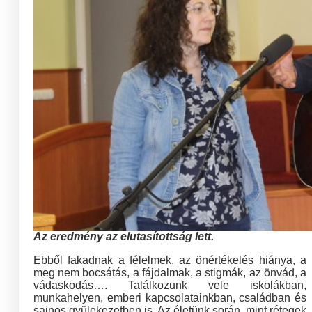
Az eredmény az elutasítottság lett.
Ebből fakadnak a félelmek, az önértékelés hiánya, a
meg nem bocsátás, a fájdalmak, a stigmák, az önvád, a
vádaskodás…. Találkozunk vele iskolákban,
munkahelyen, emberi kapcsolatainkban, családban és
sajnos gyülekezetben is. Az életünk során, mint rétegek