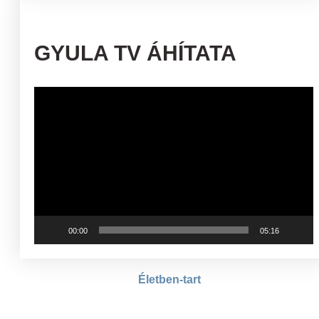
GYULA TV ÁHÍTATA
Videólejátszó
00:00
05:16
Életben-tart