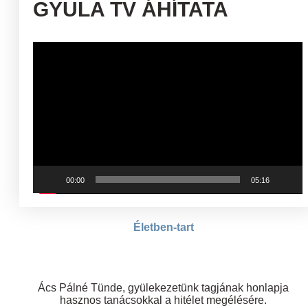
GYULA TV ÁHÍTATA
Videólejátszó
00:00
05:16
Életben-tart
Ács Pálné Tünde, gyülekezetünk tagjának honlapja
hasznos tanácsokkal a hitélet megélésére.