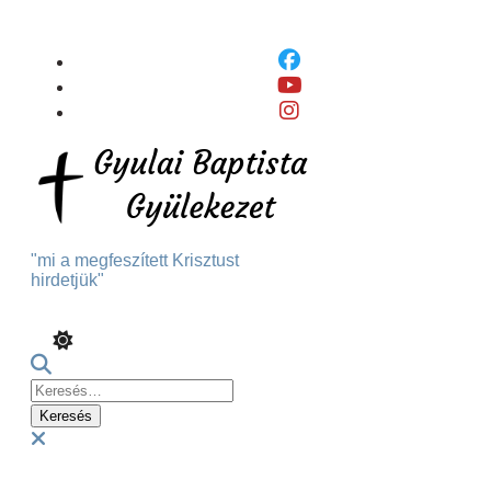
Skip
To
Content
"mi a megfeszített Krisztust
hirdetjük"
Keresés:
Menu