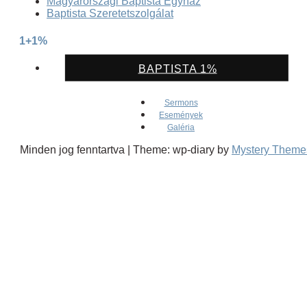
Magyarországi Baptista Egyház
Baptista Szeretetszolgálat
1+1%
BAPTISTA 1%
Sermons
Események
Galéria
Minden jog fenntartva
|
Theme: wp-diary by
Mystery Theme