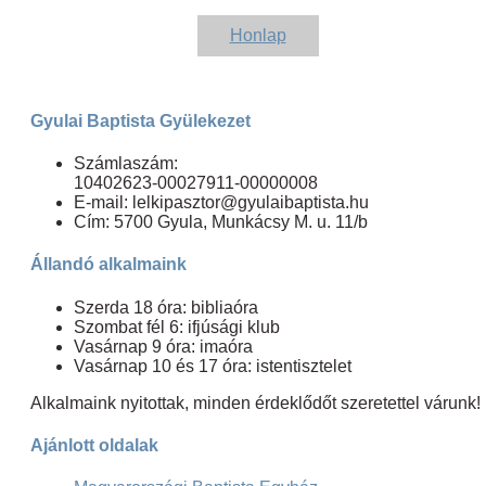
Honlap
Gyulai Baptista Gyülekezet
Számlaszám:
10402623-00027911-00000008
E-mail: lelkipasztor@gyulaibaptista.hu
Cím: 5700 Gyula, Munkácsy M. u. 11/b
Állandó alkalmaink
Szerda 18 óra: bibliaóra
Szombat fél 6: ifjúsági klub
Vasárnap 9 óra: imaóra
Vasárnap 10 és 17 óra: istentisztelet
Alkalmaink nyitottak, minden érdeklődőt szeretettel várunk!
Ajánlott oldalak