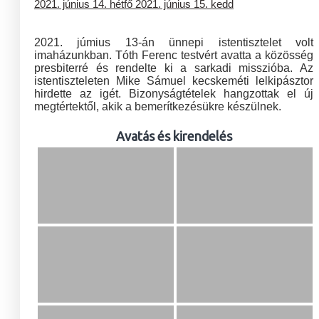
2021. június 14. hétfő
2021. június 15. kedd
2021. júmius 13-án ünnepi istentisztelet volt
imaházunkban. Tóth Ferenc testvért avatta a közösség
presbiterré és rendelte ki a sarkadi misszióba. Az
istentiszteleten Mike Sámuel kecskeméti lelkipásztor
hirdette az igét. Bizonyságtételek hangzottak el új
megtértektől, akik a bemerítkezésükre készülnek.
Avatás és kirendelés