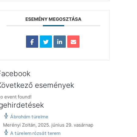
ESEMÉNY MEGOSZTÁSA
Facebook
Következő események
o event found!
Igehirdetések
Ábrahám türelme
Merényi Zoltán
,
2025. június 29. vasárnap
A türelem rózsát terem