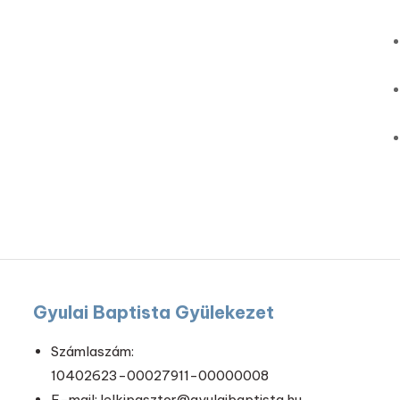
Gyulai Baptista Gyülekezet
Számlaszám:
10402623-00027911-00000008
E-mail: lelkipasztor@gyulaibaptista.hu