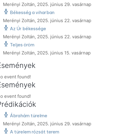
Merényi Zoltán
,
2025. június 29. vasárnap
Békesség a viharban
Merényi Zoltán
,
2025. június 22. vasárnap
Az Úr békessége
Merényi Zoltán
,
2025. június 22. vasárnap
Teljes öröm
Merényi Zoltán
,
2025. június 15. vasárnap
Események
o event found!
Események
o event found!
Prédikációk
Ábrahám türelme
Merényi Zoltán
,
2025. június 29. vasárnap
A türelem rózsát terem