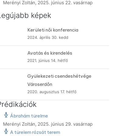
Merényi Zoltán
,
2025. június 22. vasárnap
Legújabb képek
Kerületi női konferencia
2024. április 30. kedd
Avatás és kirendelés
2021. június 14. hétfő
Gyülekezeti csendeshétvége
Városerdőn
2020. augusztus 17. hétfő
Prédikációk
Ábrahám türelme
Merényi Zoltán
,
2025. június 29. vasárnap
A türelem rózsát terem