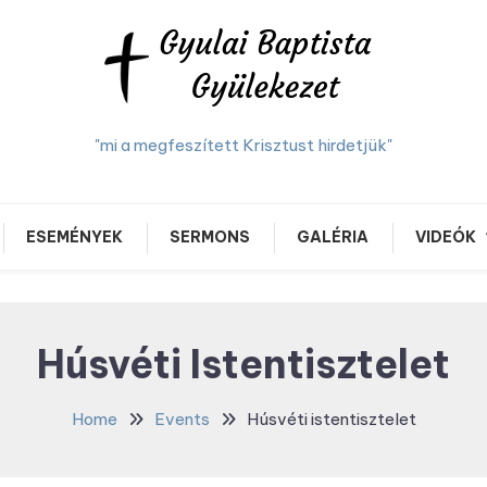
"mi a megfeszített Krisztust hirdetjük"
ESEMÉNYEK
SERMONS
GALÉRIA
VIDEÓK
Húsvéti Istentisztelet
Home
Events
Húsvéti istentisztelet