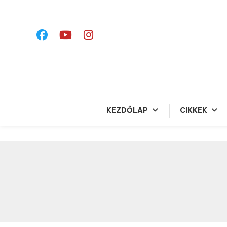
Skip
To
Content
KEZDŐLAP
CIKKEK