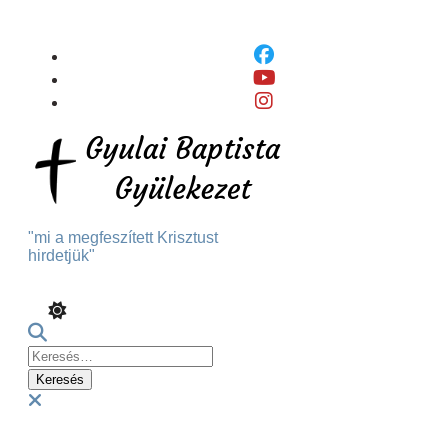
Skip
To
Content
"mi a megfeszített Krisztust
hirdetjük"
Keresés:
Menu