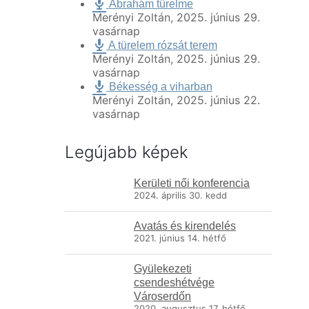
Ábrahám türelme
Merényi Zoltán
,
2025. június 29.
vasárnap
A türelem rózsát terem
Merényi Zoltán
,
2025. június 29.
vasárnap
Békesség a viharban
Merényi Zoltán
,
2025. június 22.
vasárnap
Legújabb képek
Kerületi női konferencia
2024. április 30. kedd
Avatás és kirendelés
2021. június 14. hétfő
Gyülekezeti
csendeshétvége
Városerdőn
2020. augusztus 17. hétfő