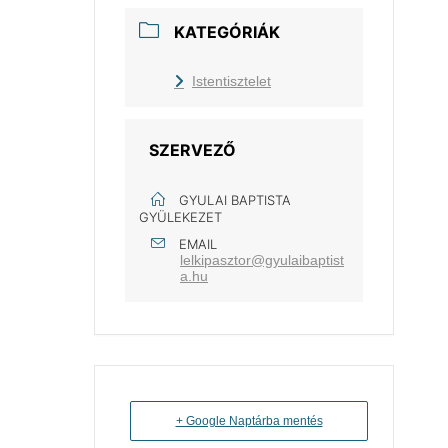
KATEGÓRIÁK
Istentisztelet
SZERVEZŐ
GYULAI BAPTISTA
GYÜLEKEZET
EMAIL
lelkipasztor@gyulaibaptist
a.hu
+ Google Naptárba mentés