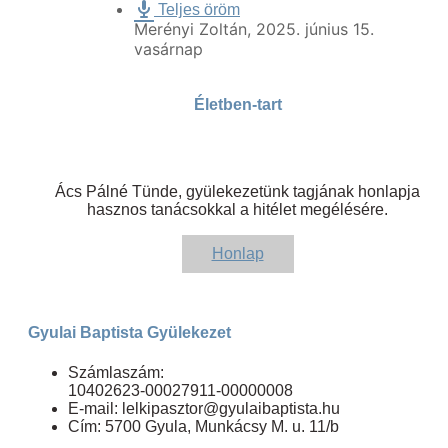
Teljes öröm
Merényi Zoltán
,
2025. június 15.
vasárnap
Életben-tart
Ács Pálné Tünde, gyülekezetünk tagjának honlapja
hasznos tanácsokkal a hitélet megélésére.
Honlap
Gyulai Baptista Gyülekezet
Számlaszám:
10402623-00027911-00000008
E-mail: lelkipasztor@gyulaibaptista.hu
Cím: 5700 Gyula, Munkácsy M. u. 11/b