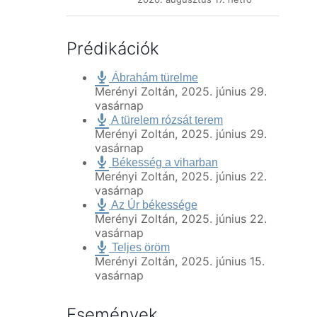
Prédikációk
Ábrahám türelme
Merényi Zoltán
,
2025. június 29.
vasárnap
A türelem rózsát terem
Merényi Zoltán
,
2025. június 29.
vasárnap
Békesség a viharban
Merényi Zoltán
,
2025. június 22.
vasárnap
Az Úr békessége
Merényi Zoltán
,
2025. június 22.
vasárnap
Teljes öröm
Merényi Zoltán
,
2025. június 15.
vasárnap
Események