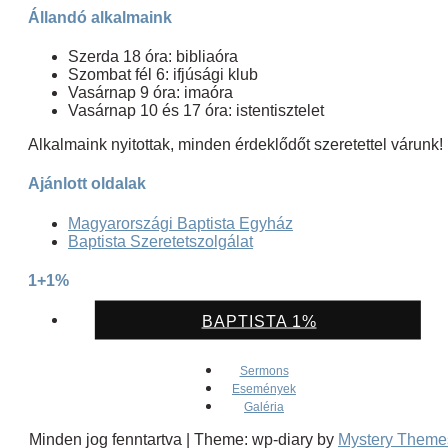
Állandó alkalmaink
Szerda 18 óra: bibliaóra
Szombat fél 6: ifjúsági klub
Vasárnap 9 óra: imaóra
Vasárnap 10 és 17 óra: istentisztelet
Alkalmaink nyitottak, minden érdeklődőt szeretettel várunk!
Ajánlott oldalak
Magyarországi Baptista Egyház
Baptista Szeretetszolgálat
1+1%
BAPTISTA 1%
Sermons
Események
Galéria
Minden jog fenntartva
|
Theme: wp-diary by
Mystery Theme