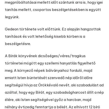
megpróbáltatásai mellett időt szántunk arra is, hogy igei
tanítás mellett, csoportos beszélgetésekben is együtt
legyünk.
Gedeon története volt előttünk. Ez alapján hangzottak
tanítások és volt lehetőség kisebb körben is a
beszélgetésre.
A Bírák könyvének dicsőséges/véres/tragikus
történetei mögött egy szellemi hanyatlás figyelhető
meg. A környező népek bálványaihoz forduló, majd
emiatt Isten büntetését szenvedő nép időről időre
segítségül hívja az Örökkévaló nevét, aki szabadulást ad
azáltal, hogy egy Bírát, egy szabadságharcost állít a nép
élére, aki Isten segítségével győz a harcban, majd
néhány évtizedig fenntartja a békét. Az elhívott 12 bíró