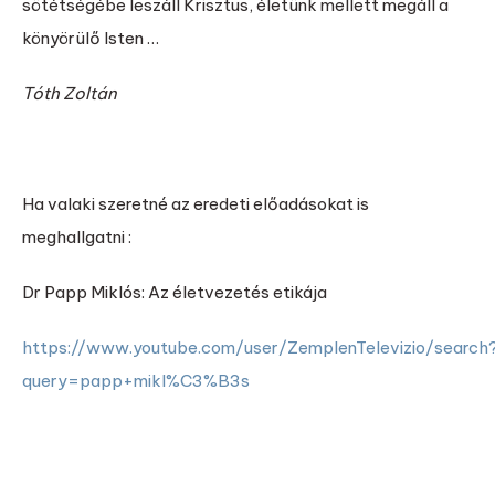
sötétségébe leszáll Krisztus, életünk mellett megáll a
könyörülő Isten …
Tóth Zoltán
Ha valaki szeretné az eredeti előadásokat is
meghallgatni :
Dr Papp Miklós: Az életvezetés etikája
https://www.youtube.com/user/ZemplenTelevizio/search
query=papp+mikl%C3%B3s