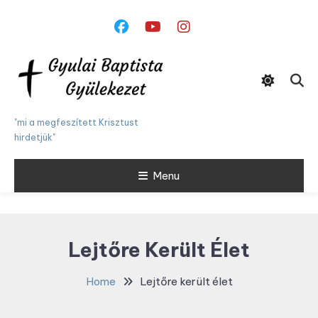
Skip
To
Content
"mi a megfeszített Krisztust
hirdetjük"
Menu
Lejtőre Került Élet
Home
Lejtőre került élet