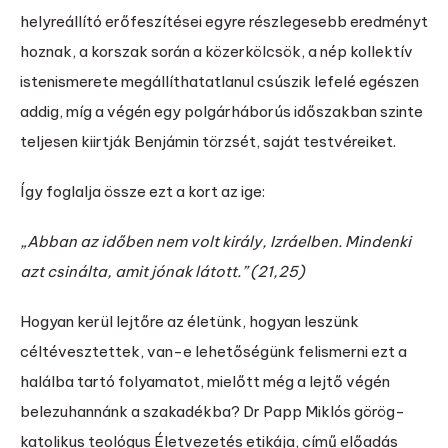
helyreállító erőfeszítései egyre részlegesebb eredményt
hoznak, a korszak során a közerkölcsök, a nép kollektív
istenismerete megállíthatatlanul csúszik lefelé egészen
addig, míg a végén egy polgárháborús időszakban szinte
teljesen kiirtják Benjámin törzsét, saját testvéreiket.
Így foglalja össze ezt a kort az ige:
„Abban az időben nem volt király, Izráelben. Mindenki
azt csinálta, amit jónak látott.” (21,25)
Hogyan kerül lejtőre az életünk, hogyan leszünk
céltévesztettek, van-e lehetőségünk felismerni ezt a
halálba tartó folyamatot, mielőtt még a lejtő végén
belezuhannánk a szakadékba? Dr Papp Miklós görög-
katolikus teológus Életvezetés etikája, című előadás