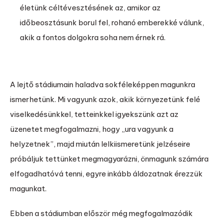
életünk céltévesztésének az, amikor az
időbeosztásunk borul fel, rohanó emberekké válunk,
akik a fontos dolgokra soha nem érnek rá.
A lejtő stádiumain haladva sokféleképpen magunkra
ismerhetünk. Mi vagyunk azok, akik környezetünk felé
viselkedésünkkel, tetteinkkel igyekszünk azt az
üzenetet megfogalmazni, hogy „ura vagyunk a
helyzetnek”, majd miután lelkiismeretünk jelzéseire
próbáljuk tettünket megmagyarázni, önmagunk számára
elfogadhatóvá tenni, egyre inkább áldozatnak érezzük
magunkat.
Ebben a stádiumban először még megfogalmazódik