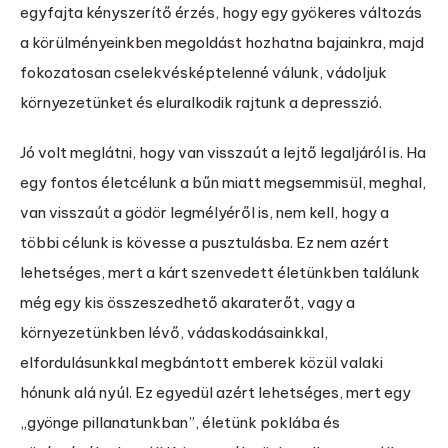
egyfajta kényszerítő érzés, hogy egy gyökeres változás
a körülményeinkben megoldást hozhatna bajainkra, majd
fokozatosan cselekvésképtelenné válunk, vádoljuk
környezetünket és eluralkodik rajtunk a depresszió.
Jó volt meglátni, hogy van visszaút a lejtő legaljáról is. Ha
egy fontos életcélunk a bűn miatt megsemmisül, meghal,
van visszaút a gödör legmélyéről is, nem kell, hogy a
többi célunk is kövesse a pusztulásba. Ez nem azért
lehetséges, mert a kárt szenvedett életünkben találunk
még egy kis összeszedhető akaraterőt, vagy a
környezetünkben lévő, vádaskodásainkkal,
elfordulásunkkal megbántott emberek közül valaki
hónunk alá nyúl. Ez egyedül azért lehetséges, mert egy
„gyönge pillanatunkban”, életünk poklába és