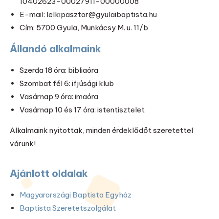
10402623-00027911-00000008
E-mail: lelkipasztor@gyulaibaptista.hu
Cím: 5700 Gyula, Munkácsy M. u. 11/b
Állandó alkalmaink
Szerda 18 óra: bibliaóra
Szombat fél 6: ifjúsági klub
Vasárnap 9 óra: imaóra
Vasárnap 10 és 17 óra: istentisztelet
Alkalmaink nyitottak, minden érdeklődőt szeretettel
várunk!
Ajánlott oldalak
Magyarországi Baptista Egyház
Baptista Szeretetszolgálat