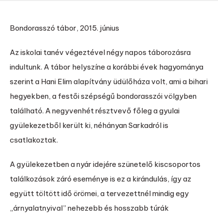
Bondorasszó tábor, 2015. június
Az iskolai tanév végeztével négy napos táborozásra
indultunk. A tábor helyszíne a korábbi évek hagyománya
szerint a Hani Elim alapítvány üdülőháza volt, ami a bihari
hegyekben, a festői szépségű bondorasszói völgyben
található. A negyvenhét résztvevő főleg a gyulai
gyülekezetből került ki, néhányan Sarkadról is
csatlakoztak.
A gyülekezetben a nyár idejére szünetelő kiscsoportos
találkozások záró eseménye is ez a kirándulás, így az
együtt töltött idő örömei, a tervezettnél mindig egy
„árnyalatnyival” nehezebb és hosszabb túrák