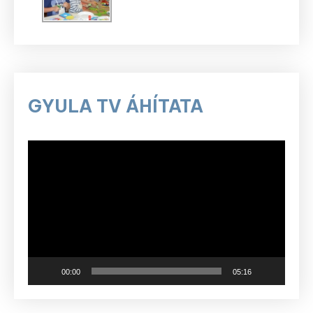
GYULA TV ÁHÍTATA
Videólejátszó
00:00
05:16