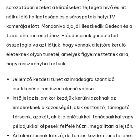
sorozatában ezeket a kérdéseket fejtegeti hívő és hit
nélkül élő hallgatósága és a sárospataki helyi TV
kamerája előtt. Mondanivalója jól illeszkedik Gedeon és a
többi bíró történetéhez. Előadásainak gondolatait
összefoglalva azt látjuk, hogy vannak a lejtőre kerülő
életeknek olyan tünetei, amelyek figyelmeztetnek arra,
hogy rossz irányba tartunk:
Jellemző kezdeti tünet az imádságra szánt idő
csökkenése, rendszertelenné válása.
Intő jel az is, amikor kezdjük kerülni azoknak az
embereknek a közösségét, akik ösztönző, támogató
társaink, azokét, akik jelenlétükkel, tanácsaikkal vagy
példájukkal képesek felfelé húzni, megállítani a lejtőn.
Ártalmatlannak látszó, de fontos kezdeti tünete lehet