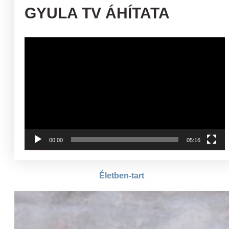
GYULA TV ÁHÍTATA
Videólejátszó
00:00
05:16
Életben-tart