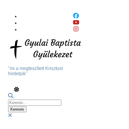
Skip
To
Content
"mi a megfeszített Krisztust
hirdetjük"
Keresés:
Menu