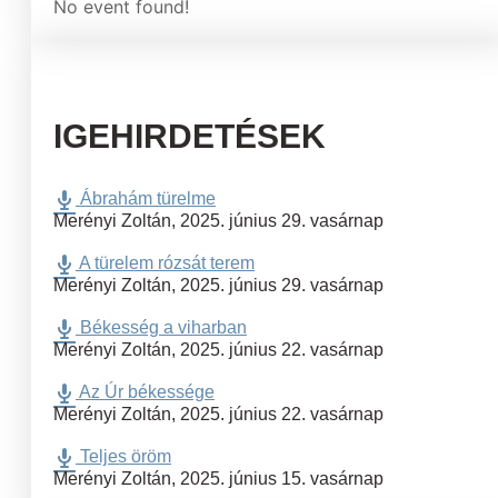
No event found!
IGEHIRDETÉSEK
Ábrahám türelme
Merényi Zoltán
,
2025. június 29. vasárnap
A türelem rózsát terem
Merényi Zoltán
,
2025. június 29. vasárnap
Békesség a viharban
Merényi Zoltán
,
2025. június 22. vasárnap
Az Úr békessége
Merényi Zoltán
,
2025. június 22. vasárnap
Teljes öröm
Merényi Zoltán
,
2025. június 15. vasárnap