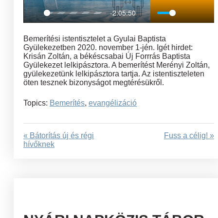
-2:05:50
Play
Mute
Settings
Ent
full
Bemerítési istentisztelet a Gyulai Baptista
Gyülekezetben 2020. november 1-jén. Igét hirdet:
Krisán Zoltán, a békéscsabai Új Forrrás Baptista
Gyülekezet lelkipásztora. A bemerítést Merényi Zoltán,
gyülekezetünk lelkipásztora tartja. Az istentiszteleten
öten tesznek bizonyságot megtérésükről.
Topics:
Bemerítés
,
evangélizáció
« Bátorítás új és régi
Fuss a célig! »
hívőknek