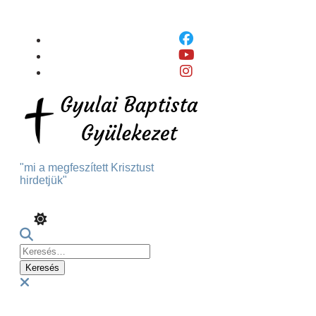
Skip
To
Content
"mi a megfeszített Krisztust
hirdetjük"
Keresés:
Menu