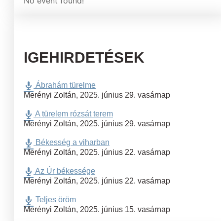
No event found!
IGEHIRDETÉSEK
Ábrahám türelme
Merényi Zoltán
,
2025. június 29. vasárnap
A türelem rózsát terem
Merényi Zoltán
,
2025. június 29. vasárnap
Békesség a viharban
Merényi Zoltán
,
2025. június 22. vasárnap
Az Úr békessége
Merényi Zoltán
,
2025. június 22. vasárnap
Teljes öröm
Merényi Zoltán
,
2025. június 15. vasárnap