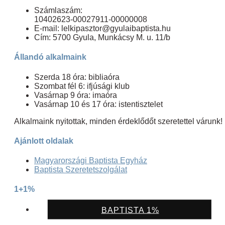
Számlaszám:
10402623-00027911-00000008
E-mail: lelkipasztor@gyulaibaptista.hu
Cím: 5700 Gyula, Munkácsy M. u. 11/b
Állandó alkalmaink
Szerda 18 óra: bibliaóra
Szombat fél 6: ifjúsági klub
Vasárnap 9 óra: imaóra
Vasárnap 10 és 17 óra: istentisztelet
Alkalmaink nyitottak, minden érdeklődőt szeretettel várunk!
Ajánlott oldalak
Magyarországi Baptista Egyház
Baptista Szeretetszolgálat
1+1%
BAPTISTA 1%