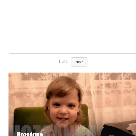
1
of
6
Next