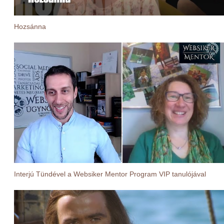
Hozsánna
Interjú Tündével a Websiker Mentor Program VIP tanulójával