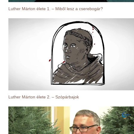
Luther Márton élete 1. – Miből lesz a cserebogár?
Luther Márton élete 2. – Szópárbajok