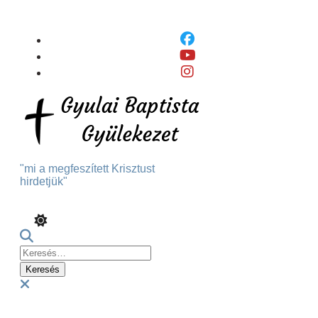
Skip
To
Content
"mi a megfeszített Krisztust
hirdetjük"
Keresés:
Menu