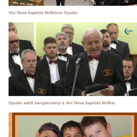
Vox Nova baptista férfikórus Gyulán
Gyulán adott hangversenyt a Vox Nova baptista férfikar