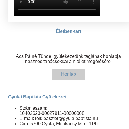
Életben-tart
Ács Pálné Tünde, gyülekezetünk tagjának honlapja
hasznos tanácsokkal a hitélet megélésére.
Honlap
Gyulai Baptista Gyülekezet
Számlaszám:
10402623-00027911-00000008
E-mail: lelkipasztor@gyulaibaptista.hu
Cím: 5700 Gyula, Munkácsy M. u. 11/b