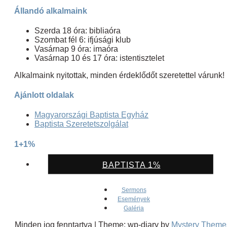
Állandó alkalmaink
Szerda 18 óra: bibliaóra
Szombat fél 6: ifjúsági klub
Vasárnap 9 óra: imaóra
Vasárnap 10 és 17 óra: istentisztelet
Alkalmaink nyitottak, minden érdeklődőt szeretettel várunk!
Ajánlott oldalak
Magyarországi Baptista Egyház
Baptista Szeretetszolgálat
1+1%
BAPTISTA 1%
Sermons
Események
Galéria
Minden jog fenntartva
|
Theme: wp-diary by
Mystery Theme