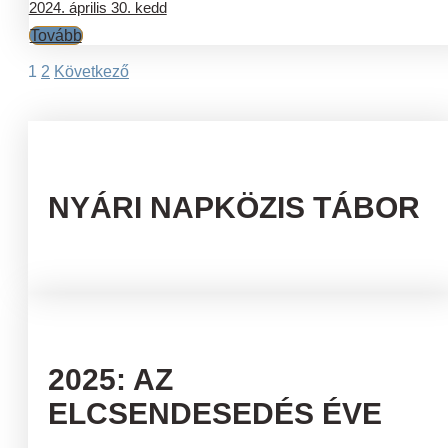
2024. április 30. kedd
Tovább
Bejegyzések
1
2
Következő
lapozása
NYÁRI NAPKÖZIS TÁBOR
2025: AZ
ELCSENDESEDÉS ÉVE