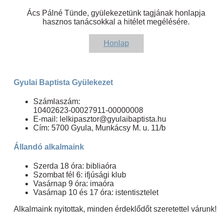
Ács Pálné Tünde, gyülekezetünk tagjának honlapja
hasznos tanácsokkal a hitélet megélésére.
Honlap
Gyulai Baptista Gyülekezet
Számlaszám:
10402623-00027911-00000008
E-mail: lelkipasztor@gyulaibaptista.hu
Cím: 5700 Gyula, Munkácsy M. u. 11/b
Állandó alkalmaink
Szerda 18 óra: bibliaóra
Szombat fél 6: ifjúsági klub
Vasárnap 9 óra: imaóra
Vasárnap 10 és 17 óra: istentisztelet
Alkalmaink nyitottak, minden érdeklődőt szeretettel várunk!