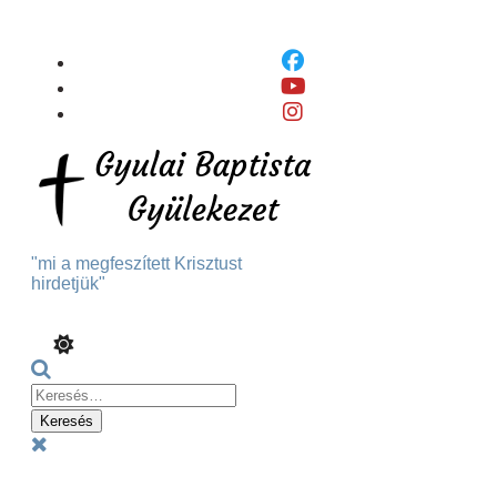
Skip
To
Content
"mi a megfeszített Krisztust
hirdetjük"
Keresés:
Menu