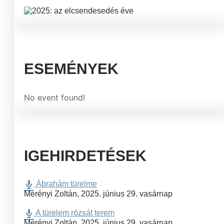
ESEMÉNYEK
No event found!
IGEHIRDETÉSEK
Ábrahám türelme
Merényi Zoltán
,
2025. június 29. vasárnap
A türelem rózsát terem
Merényi Zoltán
,
2025. június 29. vasárnap