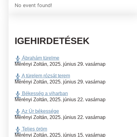
No event found!
IGEHIRDETÉSEK
Ábrahám türelme
Merényi Zoltán
,
2025. június 29. vasárnap
A türelem rózsát terem
Merényi Zoltán
,
2025. június 29. vasárnap
Békesség a viharban
Merényi Zoltán
,
2025. június 22. vasárnap
Az Úr békessége
Merényi Zoltán
,
2025. június 22. vasárnap
Teljes öröm
Merényi Zoltán
,
2025. június 15. vasárnap