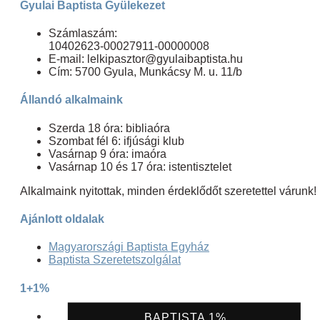
Gyulai Baptista Gyülekezet
Számlaszám:
10402623-00027911-00000008
E-mail: lelkipasztor@gyulaibaptista.hu
Cím: 5700 Gyula, Munkácsy M. u. 11/b
Állandó alkalmaink
Szerda 18 óra: bibliaóra
Szombat fél 6: ifjúsági klub
Vasárnap 9 óra: imaóra
Vasárnap 10 és 17 óra: istentisztelet
Alkalmaink nyitottak, minden érdeklődőt szeretettel várunk!
Ajánlott oldalak
Magyarországi Baptista Egyház
Baptista Szeretetszolgálat
1+1%
BAPTISTA 1%