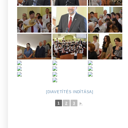
[DIAVETÍTÉS INDÍTÁSA]
1
2
3
►