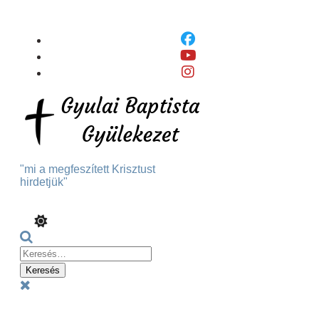
Skip
To
Content
"mi a megfeszített Krisztust
hirdetjük"
Keresés:
Menu