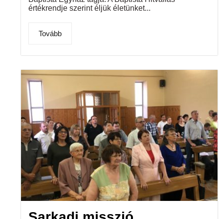
értékrendje szerint éljük életünket...
Tovább
Sarkadi misszió