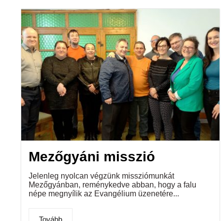
Mezőgyáni misszió
Jelenleg nyolcan végzünk missziómunkát
Mezőgyánban, reménykedve abban, hogy a falu
népe megnyílik az Evangélium üzenetére...
Tovább