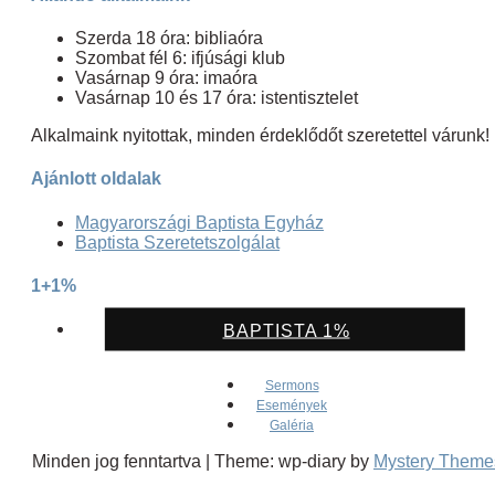
Szerda 18 óra: bibliaóra
Szombat fél 6: ifjúsági klub
Vasárnap 9 óra: imaóra
Vasárnap 10 és 17 óra: istentisztelet
Alkalmaink nyitottak, minden érdeklődőt szeretettel várunk!
Ajánlott oldalak
Magyarországi Baptista Egyház
Baptista Szeretetszolgálat
1+1%
BAPTISTA 1%
Sermons
Események
Galéria
Minden jog fenntartva
|
Theme: wp-diary by
Mystery Theme