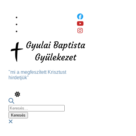
Skip
To
Content
"mi a megfeszített Krisztust
hirdetjük"
Keresés:
Menu