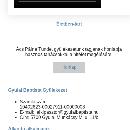
Életben-tart
Ács Pálné Tünde, gyülekezetünk tagjának honlapja
hasznos tanácsokkal a hitélet megélésére.
Honlap
Gyulai Baptista Gyülekezet
Számlaszám:
10402623-00027911-00000008
E-mail: lelkipasztor@gyulaibaptista.hu
Cím: 5700 Gyula, Munkácsy M. u. 11/b
Állandó alkalmaink