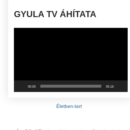
GYULA TV ÁHÍTATA
Videólejátszó
00:00
05:16
Életben-tart