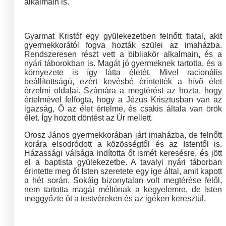
alkalmain is.
Gyarmat Kristóf egy gyülekezetben felnőtt fiatal, akit
gyermekkorától fogva hozták szülei az imaházba.
Rendszeresen részt vett a bibliakör alkalmain, és a
nyári táborokban is. Magát jó gyermeknek tartotta, és a
környezete is így látta életét. Mivel racionális
beállítottságú, ezért kevésbé érintették a hívő élet
érzelmi oldalai. Számára a megtérést az hozta, hogy
értelmével felfogta, hogy a Jézus Krisztusban van az
igazság, Ő az élet értelme, és csakis általa van örök
élet. Így hozott döntést az Úr mellett.
Orosz János gyermekkorában járt imaházba, de felnőtt
korára elsodródott a közösségtől és az Istentől is.
Házassági válsága indította őt ismét keresésre, és jött
el a baptista gyülekezetbe. A tavalyi nyári táborban
érintette meg őt Isten szeretete egy ige által, amit kapott
a hét során. Sokáig bizonytalan volt megtérése felől,
nem tartotta magát méltónak a kegyelemre, de Isten
meggyőzte őt a testvéreken és az igéken keresztül.