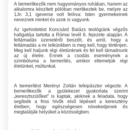
A bemerítkezők nem hagyományos ruhában, hanem az
alkalomra készített pólóban merítkeztek be, melyre az
1Jn 3,1 igeverse volt felírva: Isten gyermekeinek
neveznek minket és azok is vagyunk.
Az igehirdetést Koncsárd Balázs teológiánk végzős
hallgatója tartotta a Római levél 6. fejezete alapján. A
feltámadás üzenetéről beszélt, és arról, hogy a
feltámadás a mi lelkünkben is meg kell, hogy történjen.
Meg kell haljunk régi életünknek és fel kell támadnunk
az új életre. Ennek a csodás eseménynek a
szimbóluma a bemerítés, amikor eltemetjük régi
életünket, múltunkat.
A bemerítést Merényi Zoltán lelkipásztor végezte. A
bemerítkezők a gyülekezet gyakorlata szerint
„keresztszülőket” is kaptak, akiknek a feladata, hogy
segítsék a friss hívők első lépéseit a keresztény
életben, hogy egészségesen növekedjenek és
megtalálják helyüket a közösségben.