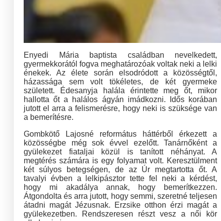
Enyedi Mária baptista családban nevelkedett,
gyermekkorától fogva meghatározóak voltak neki a lelki
énekek. Az élete során elsodródott a közösségtől,
házassága sem volt tökéletes, de két gyermeke
született. Édesanyja halála érintette meg őt, mikor
hallotta őt a halálos ágyán imádkozni. Idős korában
jutott el arra a felismerésre, hogy neki is szüksége van
a bemerítésre.
Gombkötő Lajosné református háttérből érkezett a
közösségbe még sok évvel ezelőtt. Tanárnőként a
gyülekezet fiataljai közül is tanított néhányat. A
megtérés számára is egy folyamat volt. Keresztülment
két súlyos betegségen, de az Úr megtartotta őt. A
tavalyi évben a lelkipásztor tette fel neki a kérdést,
hogy mi akadálya annak, hogy bemerítkezzen.
Átgondolta és arra jutott, hogy semmi, szeretné teljesen
átadni magát Jézusnak. Erzsike otthon érzi magát a
gyülekezetben. Rendszeresen részt vesz a női kör