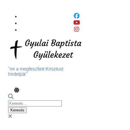
Skip
To
Content
"mi a megfeszített Krisztust
hirdetjük"
Keresés:
Menu