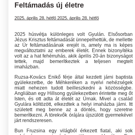
Feltámadás új életre
2025. április 28. hétfő
2025. április 28. hétfő
2025 húsvétja különleges volt Gyulán. Elsősorban
Jézus Krisztus feltámadását ünnepelhettük, de mellette
az Úr feltámadásának erejét is, amely ma is képes
megváltoztatni az emberek életét. Ennek bizonyítéka
volt az a hat fehérruhás, akik április 20-án bizonyságot
tettek, majd bemerítkeztek a teljesen megtelt
imaházban.
Ruzsa-Kovács Enikő férje által kezdett járni baptista
gyülekezetbe, de Méhkeréken a nyelvi nehézségek
miatt nehezen tudott beilleszkedni a közösségbe.
Angliában egy Hillsong gyülekezetben érintette meg őt
Isten, és ott adta át életét az Úrnak. Mivel a család
Gyulára költözött, elkezdtek a helyi imaházba járni. Itt
született meg benne az a döntés, hogy szeretne
bemerítkezni. A törekvők órájára újszülött gyermekével
járt rendszeresen.
Bun Fruzsina egy világból érkezett fiatal, aki sok