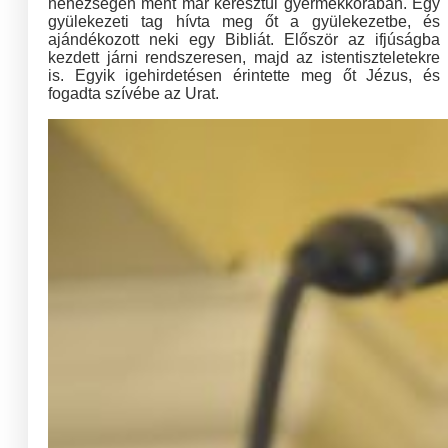
nehézségen ment már keresztül gyermekkorában. Egy
gyülekezeti tag hívta meg őt a gyülekezetbe, és
ajándékozott neki egy Bibliát. Először az ifjúságba
kezdett járni rendszeresen, majd az istentiszteletekre
is. Egyik igehirdetésen érintette meg őt Jézus, és
fogadta szívébe az Urat.