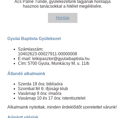
Ács Pálné Tünde, gyülekezetünk tagjának honlapja
hasznos tanácsokkal a hitélet megélésére.
Honlap
Gyulai Baptista Gyülekezet
Számlaszám:
10402623-00027911-00000008
E-mail: lelkipasztor@gyulaibaptista.hu
Cím: 5700 Gyula, Munkácsy M. u. 11/b
Állandó alkalmaink
Szerda 18 óra: bibliaóra
Szombat fél 6: ifjúsági klub
Vasárnap 9 óra: imaóra
Vasárnap 10 és 17 óra: istentisztelet
Alkalmaink nyitottak, minden érdeklődőt szeretettel várunk!
Ajánlott oldalak