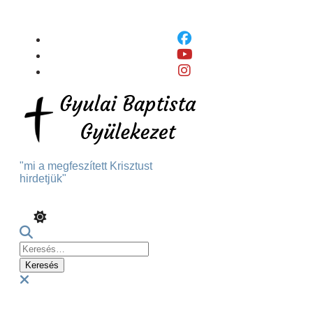
Skip
To
Content
"mi a megfeszített Krisztust
hirdetjük"
Keresés:
Menu