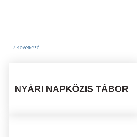
Bejegyzések
1
2
Következő
lapozása
NYÁRI NAPKÖZIS TÁBOR