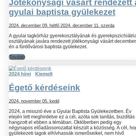
Jótékonysági vásárt rendezett 
gyulai baptista gyülekezet
2024. december 09. hétfő
2024. december 11. szerda
A gyulai tagkórház gyerekosztályának és gyerekpszichiátria
osztályának javára rendezett jótékonysági vásárt december
én a fürdővárosi baptista gyülekezet.
Tovább
2024 hírei
Kiemelt
Égető kérdéseink
2024. november 05. kedd
2024, a misszió éve a Gyulai Baptista Gyülekezetben. Év
elején lett meghirdetve ez a cél, azóta sok tanítás, buzdítás
hangzott el ebben a témában. Októberben pedig egy
négynapos előadássorozattal készült a közösség. A cél, ho
gyülekezeti tagok elhívhassák ismerőseiket, nem hívő