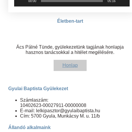
00:00
05:16
Életben-tart
Ács Pálné Tünde, gyülekezetünk tagjának honlapja
hasznos tanácsokkal a hitélet megélésére.
Honlap
Gyulai Baptista Gyülekezet
Számlaszám:
10402623-00027911-00000008
E-mail: lelkipasztor@gyulaibaptista.hu
Cím: 5700 Gyula, Munkácsy M. u. 11/b
Állandó alkalmaink