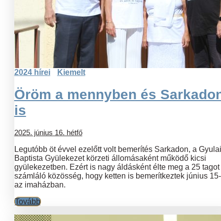
2024 hírei
Kiemelt
Öröm a mennyben és Sarkado
is
2025. június 16. hétfő
Legutóbb öt évvel ezelőtt volt bemerítés Sarkadon, a Gyula
Baptista Gyülekezet körzeti állomásaként működő kicsi
gyülekezetben. Ezért is nagy áldásként élte meg a 25 tagot
számláló közösség, hogy ketten is bemerítkeztek június 15
az imaházban.
Tovább