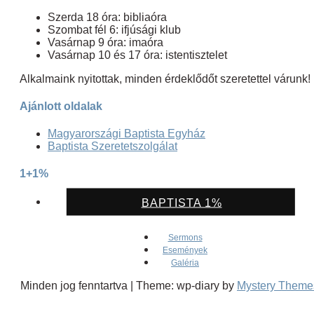
Szerda 18 óra: bibliaóra
Szombat fél 6: ifjúsági klub
Vasárnap 9 óra: imaóra
Vasárnap 10 és 17 óra: istentisztelet
Alkalmaink nyitottak, minden érdeklődőt szeretettel várunk!
Ajánlott oldalak
Magyarországi Baptista Egyház
Baptista Szeretetszolgálat
1+1%
BAPTISTA 1%
Sermons
Események
Galéria
Minden jog fenntartva
|
Theme: wp-diary by
Mystery Theme