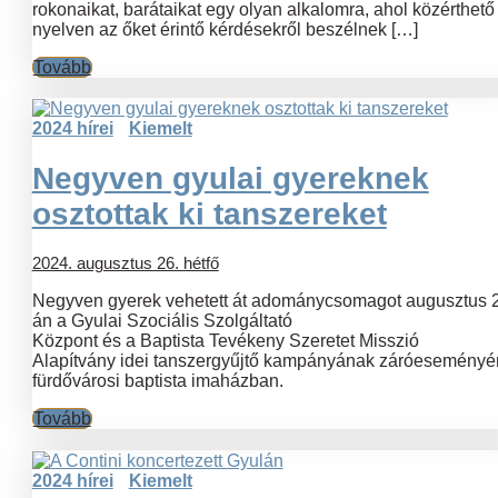
rokonaikat, barátaikat egy olyan alkalomra, ahol közérthető
nyelven az őket érintő kérdésekről beszélnek […]
Tovább
2024 hírei
Kiemelt
Negyven gyulai gyereknek
osztottak ki tanszereket
2024. augusztus 26. hétfő
Negyven gyerek vehetett át adománycsomagot augusztus 
án a Gyulai Szociális Szolgáltató
Központ és a Baptista Tevékeny Szeretet Misszió
Alapítvány idei tanszergyűjtő kampányának záróeseményé
fürdővárosi baptista imaházban.
Tovább
2024 hírei
Kiemelt