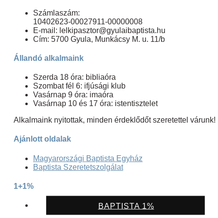
Számlaszám:
10402623-00027911-00000008
E-mail: lelkipasztor@gyulaibaptista.hu
Cím: 5700 Gyula, Munkácsy M. u. 11/b
Állandó alkalmaink
Szerda 18 óra: bibliaóra
Szombat fél 6: ifjúsági klub
Vasárnap 9 óra: imaóra
Vasárnap 10 és 17 óra: istentisztelet
Alkalmaink nyitottak, minden érdeklődőt szeretettel várunk!
Ajánlott oldalak
Magyarországi Baptista Egyház
Baptista Szeretetszolgálat
1+1%
BAPTISTA 1%