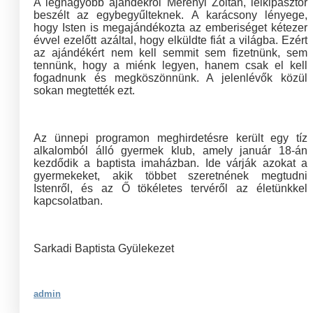
A legnagyobb ajándékról Merényi Zoltán, lelkipásztor
beszélt az egybegyűlteknek. A karácsony lényege,
hogy Isten is megajándékozta az emberiséget kétezer
évvel ezelőtt azáltal, hogy elküldte fiát a világba. Ezért
az ajándékért nem kell semmit sem fizetnünk, sem
tennünk, hogy a miénk legyen, hanem csak el kell
fogadnunk és megköszönnünk. A jelenlévők közül
sokan megtették ezt.
Az ünnepi programon meghirdetésre került egy tíz
alkalomból álló gyermek klub, amely január 18-án
kezdődik a baptista imaházban. Ide várják azokat a
gyermekeket, akik többet szeretnének megtudni
Istenről, és az Ő tökéletes tervéről az életünkkel
kapcsolatban.
Sarkadi Baptista Gyülekezet
admin