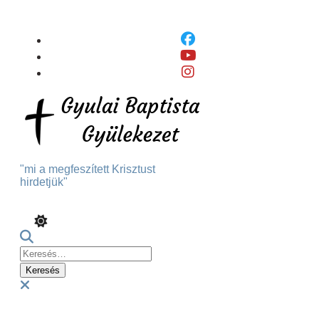
Skip
To
Content
"mi a megfeszített Krisztust
hirdetjük"
Keresés:
Menu