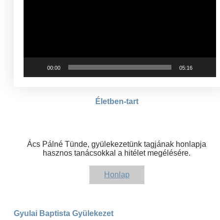
00:00
05:16
Életben-tart
Ács Pálné Tünde, gyülekezetünk tagjának honlapja
hasznos tanácsokkal a hitélet megélésére.
Honlap
Gyulai Baptista Gyülekezet