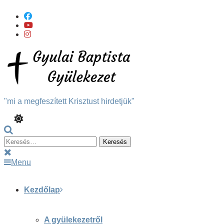
Skip
To
Content
"mi a megfeszített Krisztust hirdetjük"
Keresés:
Menu
Kezdőlap
A gyülekezetről