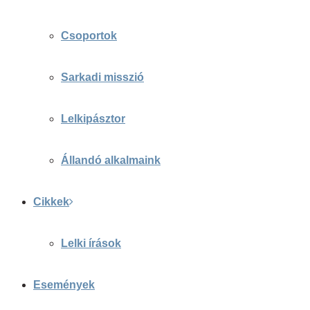
Csoportok
Sarkadi misszió
Lelkipásztor
Állandó alkalmaink
Cikkek
Lelki írások
Események