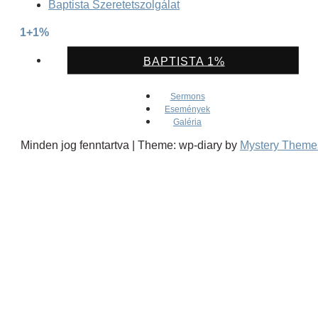
Baptista Szeretetszolgálat
1+1%
BAPTISTA 1%
Sermons
Események
Galéria
Minden jog fenntartva
|
Theme: wp-diary by
Mystery Theme