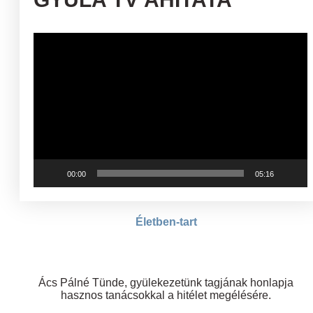
Videólejátszó
00:00
05:16
Életben-tart
Ács Pálné Tünde, gyülekezetünk tagjának honlapja
hasznos tanácsokkal a hitélet megélésére.