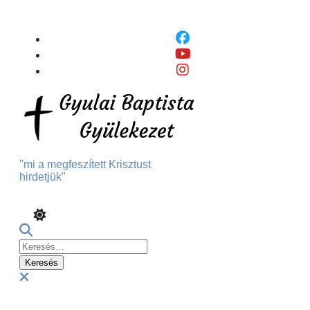
Skip
To
Content
"mi a megfeszített Krisztust
hirdetjük"
Keresés:
Menu