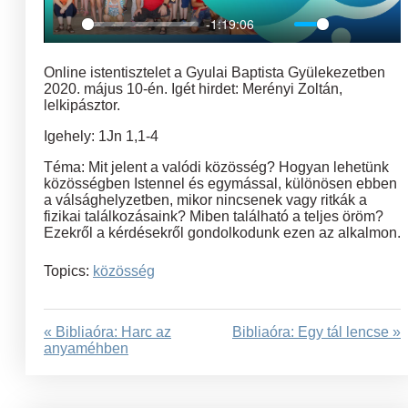
-1:19:06
Play
Mute
Settings
Ent
full
Online istentisztelet a Gyulai Baptista Gyülekezetben
2020. május 10-én. Igét hirdet: Merényi Zoltán,
lelkipásztor.
Igehely: 1Jn 1,1-4
Téma: Mit jelent a valódi közösség? Hogyan lehetünk
közösségben Istennel és egymással, különösen ebben
a válsághelyzetben, mikor nincsenek vagy ritkák a
fizikai találkozásaink? Miben található a teljes öröm?
Ezekről a kérdésekről gondolkodunk ezen az alkalmon.
Topics:
közösség
« Bibliaóra: Harc az
Bibliaóra: Egy tál lencse »
anyaméhben