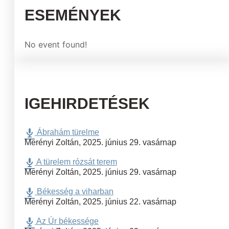
ESEMÉNYEK
No event found!
IGEHIRDETÉSEK
Ábrahám türelme
Merényi Zoltán
,
2025. június 29. vasárnap
A türelem rózsát terem
Merényi Zoltán
,
2025. június 29. vasárnap
Békesség a viharban
Merényi Zoltán
,
2025. június 22. vasárnap
Az Úr békessége