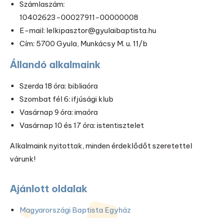
Számlaszám:
10402623-00027911-00000008
E-mail: lelkipasztor@gyulaibaptista.hu
Cím: 5700 Gyula, Munkácsy M. u. 11/b
Állandó alkalmaink
Szerda 18 óra: bibliaóra
Szombat fél 6: ifjúsági klub
Vasárnap 9 óra: imaóra
Vasárnap 10 és 17 óra: istentisztelet
Alkalmaink nyitottak, minden érdeklődőt szeretettel
várunk!
Ajánlott oldalak
Magyarországi Baptista Egyház