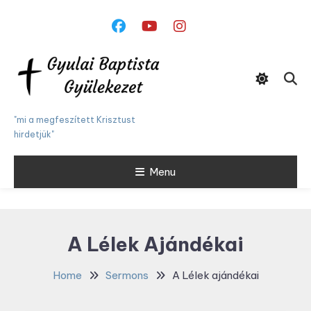
Skip
To
Content
"mi a megfeszített Krisztust
hirdetjük"
Menu
A Lélek Ajándékai
Home
Sermons
A Lélek ajándékai