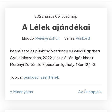
2022. június 05. vasárnap
A Lélek ajándékai
Előadó:
Merényi Zoltán
Series:
Pünkösd
Istentisztelet pünkösd vasárnap a Gyulai Baptista
Gyülelekezetben, 2022. június 5-én. Igét hirdet:
Merényi Zoltán, lelkipásztor. Igehely: 1Kor 12,1-3
Topics:
pünkösd
,
szentlélek
« Mindnyájan
Az Úr napja »