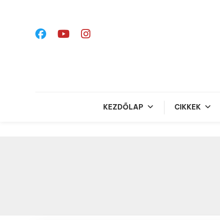
Skip
To
Content
KEZDŐLAP
CIKKEK