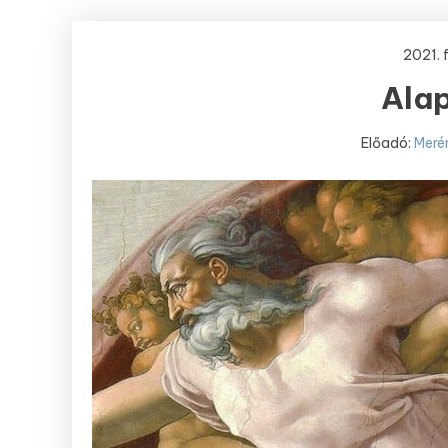
2021. 
Alap
Előadó:
Meré