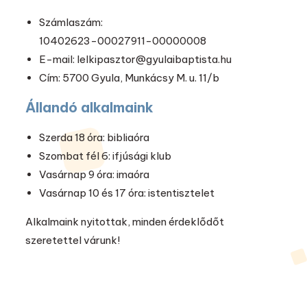
Számlaszám:
10402623-00027911-00000008
E-mail: lelkipasztor@gyulaibaptista.hu
Cím: 5700 Gyula, Munkácsy M. u. 11/b
Állandó alkalmaink
Szerda 18 óra: bibliaóra
Szombat fél 6: ifjúsági klub
Vasárnap 9 óra: imaóra
Vasárnap 10 és 17 óra: istentisztelet
Alkalmaink nyitottak, minden érdeklődőt
szeretettel várunk!