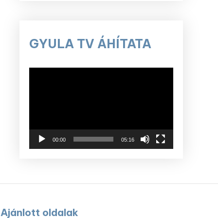
GYULA TV ÁHÍTATA
Videólejátszó
00:00
05:16
Ajánlott oldalak