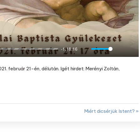
-1:18:16
Mute
Settings
Ente
full
1. február 21-én, délután. Igét hirdet: Merényi Zoltán,
Miért dicsérjük Istent? »