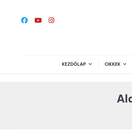
Skip
To
Content
KEZDŐLAP
CIKKEK
Al