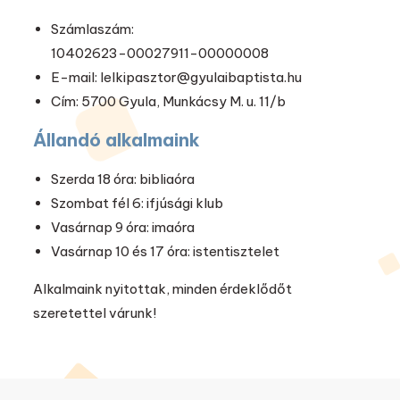
Számlaszám:
10402623-00027911-00000008
E-mail: lelkipasztor@gyulaibaptista.hu
Cím: 5700 Gyula, Munkácsy M. u. 11/b
Állandó alkalmaink
Szerda 18 óra: bibliaóra
Szombat fél 6: ifjúsági klub
Vasárnap 9 óra: imaóra
Vasárnap 10 és 17 óra: istentisztelet
Alkalmaink nyitottak, minden érdeklődőt
szeretettel várunk!