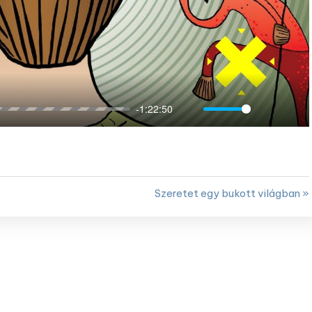
-1:22:50
Mute
Settings
Ente
full
Szeretet egy bukott világban »