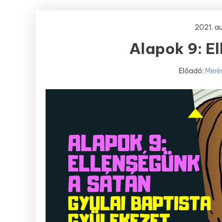
2021. a
Alapok 9: E
Előadó:
Meré