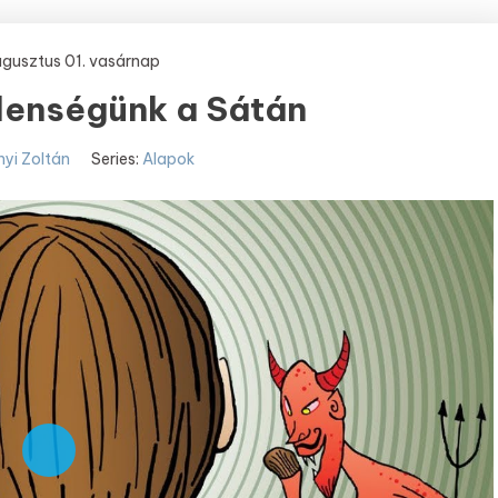
ugusztus 01. vasárnap
llenségünk a Sátán
nyi Zoltán
Series:
Alapok
Play