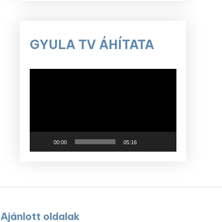
GYULA TV ÁHÍTATA
Videólejátszó
00:00
05:16
Ajánlott oldalak