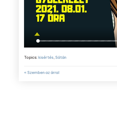
Play
Topics:
kisértés
,
Sátán
« Szemben az árral