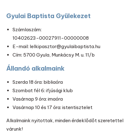
Gyulai Baptista Gyülekezet
Számlaszám:
10402623-00027911-00000008
E-mail: lelkipasztor@gyulaibaptista.hu
Cím: 5700 Gyula, Munkácsy M. u. 11/b
Állandó alkalmaink
Szerda 18 óra: bibliaóra
Szombat fél 6: ifjúsági klub
Vasárnap 9 óra: imaóra
Vasárnap 10 és 17 óra: istentisztelet
Alkalmaink nyitottak, minden érdeklődőt szeretettel
várunk!