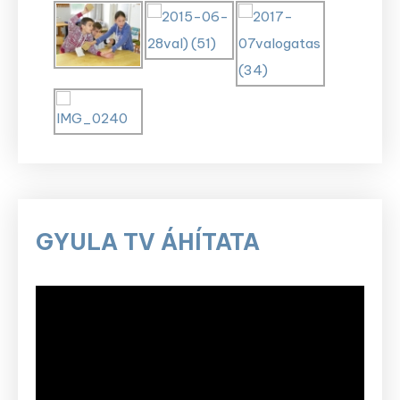
GYULA TV ÁHÍTATA
Videólejátszó