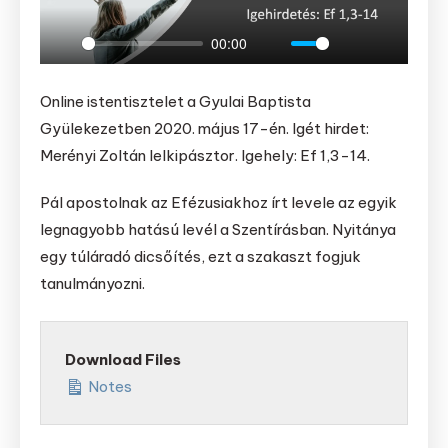
00:00
Play
Mute
Settings
Enter
fullscree
Online istentisztelet a Gyulai Baptista
Gyülekezetben 2020. május 17-én. Igét hirdet:
Merényi Zoltán lelkipásztor. Igehely: Ef 1,3-14.
Pál apostolnak az Efézusiakhoz írt levele az egyik
legnagyobb hatású levél a Szentírásban. Nyitánya
egy túláradó dicsőítés, ezt a szakaszt fogjuk
tanulmányozni.
Download Files
Notes