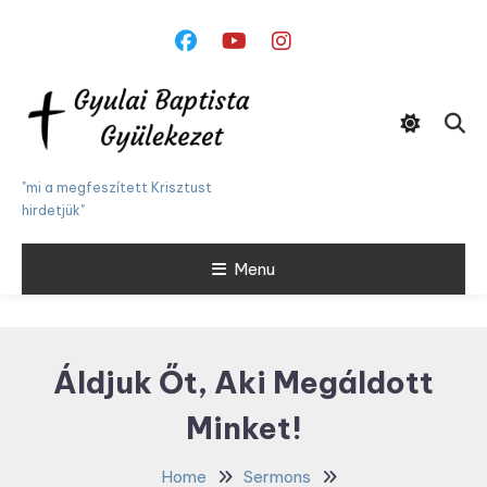
Skip
To
Content
"mi a megfeszített Krisztust
hirdetjük"
Menu
Áldjuk Őt, Aki Megáldott
Minket!
Home
Sermons