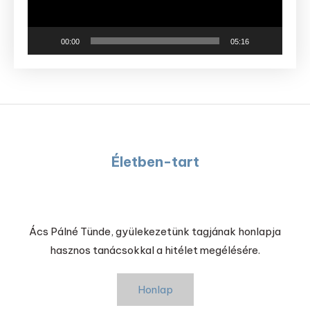
00:00
05:16
Életben-tart
Ács Pálné Tünde, gyülekezetünk tagjának honlapja
hasznos tanácsokkal a hitélet megélésére.
Honlap