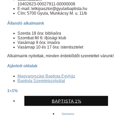
10402623-00027911-00000008
E-mail: lelkipasztor@gyulaibaptista.hu
Cím: 5700 Gyula, Munkácsy M. u. 11/b
Állandó alkalmaink
Szerda 18 óra: bibliaóra
Szombat fél 6: ifjúsági klub
Vasárnap 9 óra: imaóra
Vasárnap 10 és 17 óra: istentisztelet
Alkalmaink nyitottak, minden érdeklődőt szeretettel várunk!
Ajánlott oldalak
Magyarországi Baptista Egyház
Baptista Szeretetszolgálat
1+1%
BAPTISTA 1%
Sermons