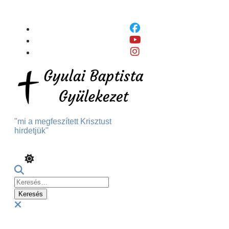
Skip
To
Content
"mi a megfeszített Krisztust
hirdetjük"
Keresés:
Menu