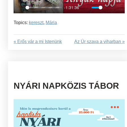
-1:31:36
Play
Mute
Settings
Ent
full
Topics:
kereszt
,
Mária
« Erős vár a mi Istenünk
Az Úr szava a viharban »
NYÁRI NAPKÖZIS TÁBOR