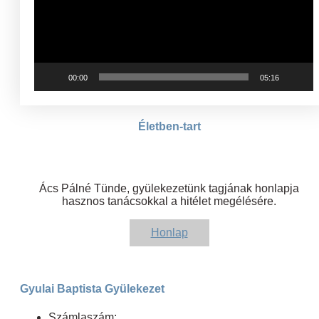
00:00
05:16
Életben-tart
Ács Pálné Tünde, gyülekezetünk tagjának honlapja
hasznos tanácsokkal a hitélet megélésére.
Honlap
Gyulai Baptista Gyülekezet
Számlaszám: