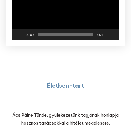
00:00
05:16
Életben-tart
Ács Pálné Tünde, gyülekezetünk tagjának honlapja
hasznos tanácsokkal a hitélet megélésére.