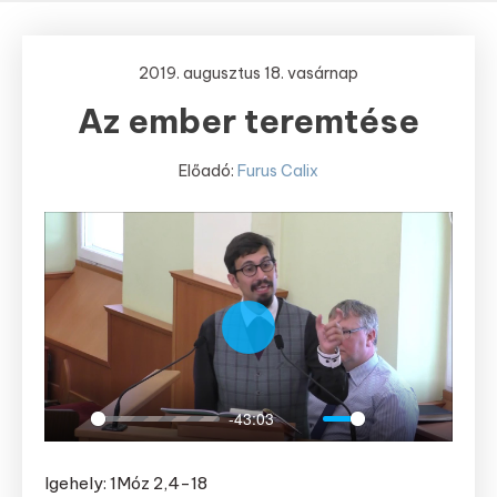
2019. augusztus 18. vasárnap
Az ember teremtése
Előadó:
Furus Calix
Play
-43:03
Play
Mute
Settings
Enter
fullscree
Igehely: 1Móz 2,4-18