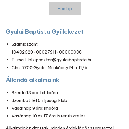
Honlap
Gyulai Baptista Gyülekezet
Számlaszám:
10402623-00027911-00000008
E-mail: lelkipasztor@gyulaibaptista.hu
Cím: 5700 Gyula, Munkácsy M. u. 11/b
Állandó alkalmaink
Szerda 18 óra: bibliaóra
Szombat fél 6: ifjúsági klub
Vasárnap 9 óra: imaóra
Vasárnap 10 és 17 óra: istentisztelet
Alkalmaink nyitottak, minden érdeklődőt szeretettel