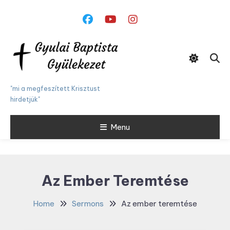
Skip
To
Content
"mi a megfeszített Krisztust
hirdetjük"
Menu
Az Ember Teremtése
Home
Sermons
Az ember teremtése