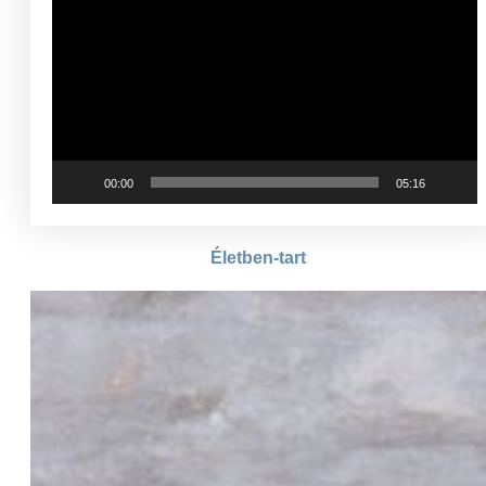
00:00
05:16
Életben-tart