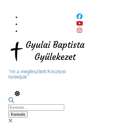
Skip
To
Content
"mi a megfeszített Krisztust
hirdetjük"
Keresés:
Menu