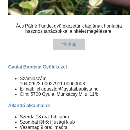
Ács Pálné Tünde, gyülekezetünk tagjának honlapja
hasznos tanácsokkal a hitélet megélésére.
Honlap
Gyulai Baptista Gyülekezet
Számlaszám:
10402623-00027911-00000008
E-mail: lelkipasztor@gyulaibaptista.hu
Cím: 5700 Gyula, Munkácsy M. u. 11/b
Állandó alkalmaink
Szerda 18 óra: bibliaóra
Szombat fél 6: ifjúsági klub
Vasárnap 9 óra: imaóra