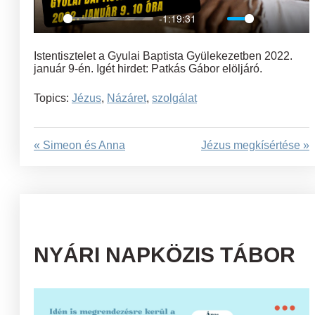
-1:19:31
Play
Mute
Settings
Ent
full
Istentisztelet a Gyulai Baptista Gyülekezetben 2022.
január 9-én. Igét hirdet: Patkás Gábor elöljáró.
Topics:
Jézus
,
Názáret
,
szolgálat
« Simeon és Anna
Jézus megkísértése »
NYÁRI NAPKÖZIS TÁBOR