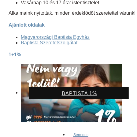
Vasárnap 10 és 17 óra: istentisztelet
Alkalmaink nyitottak, minden érdeklődőt szeretettel várunk!
Ajánlott oldalak
Magyarországi Baptista Egyház
Baptista Szeretetszolgálat
1+1%
BAPTISTA 1%
Sermons