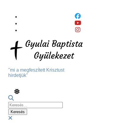
Skip
To
Content
"mi a megfeszített Krisztust
hirdetjük"
Keresés:
Menu