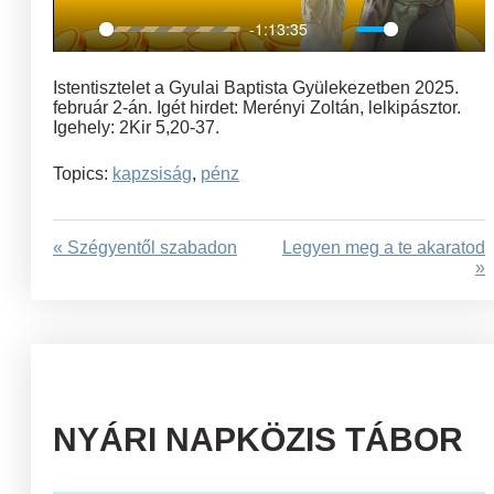
-1:13:35
Play
Mute
Settings
Ent
full
Istentisztelet a Gyulai Baptista Gyülekezetben 2025.
február 2-án. Igét hirdet: Merényi Zoltán, lelkipásztor.
Igehely: 2Kir 5,20-37.
Topics:
kapzsiság
,
pénz
« Szégyentől szabadon
Legyen meg a te akaratod
»
NYÁRI NAPKÖZIS TÁBOR