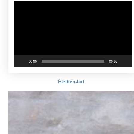
Videólejátszó
00:00
05:16
Életben-tart