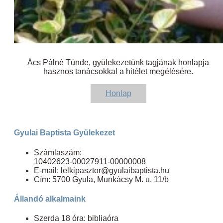
Ács Pálné Tünde, gyülekezetünk tagjának honlapja
hasznos tanácsokkal a hitélet megélésére.
Honlap
Gyulai Baptista Gyülekezet
Számlaszám:
10402623-00027911-00000008
E-mail: lelkipasztor@gyulaibaptista.hu
Cím: 5700 Gyula, Munkácsy M. u. 11/b
Állandó alkalmaink
Szerda 18 óra: bibliaóra