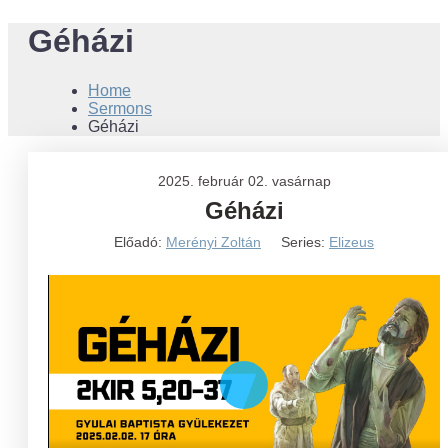
Géházi
Home
Sermons
Géházi
2025. február 02. vasárnap
Géházi
Előadó:
Merényi Zoltán
Series:
Elizeus
Play