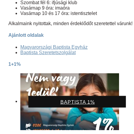
Szombat fél 6: ifjúsági klub
Vasárnap 9 óra: imaóra
Vasárnap 10 és 17 óra: istentisztelet
Alkalmaink nyitottak, minden érdeklődőt szeretettel várunk!
Ajánlott oldalak
Magyarországi Baptista Egyház
Baptista Szeretetszolgálat
1+1%
BAPTISTA 1%