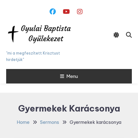
Skip
To
Content
"mi a megfeszített Krisztust
hirdetjük"
Menu
Gyermekek Karácsonya
Home
Sermons
Gyermekek karácsonya