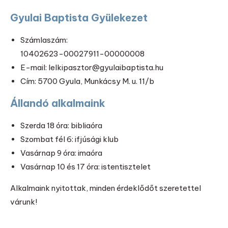
Gyulai Baptista Gyülekezet
Számlaszám:
10402623-00027911-00000008
E-mail: lelkipasztor@gyulaibaptista.hu
Cím: 5700 Gyula, Munkácsy M. u. 11/b
Állandó alkalmaink
Szerda 18 óra: bibliaóra
Szombat fél 6: ifjúsági klub
Vasárnap 9 óra: imaóra
Vasárnap 10 és 17 óra: istentisztelet
Alkalmaink nyitottak, minden érdeklődőt szeretettel
várunk!