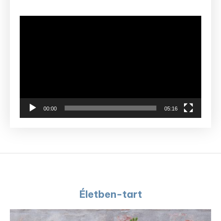
Videólejátszó
00:00
05:16
Életben-tart