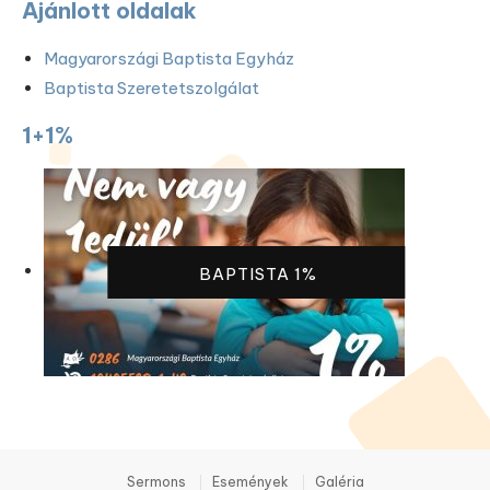
Ajánlott oldalak
Magyarországi Baptista Egyház
Baptista Szeretetszolgálat
1+1%
BAPTISTA 1%
Sermons
Események
Galéria