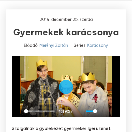
2019. december 25. szerda
Gyermekek karácsonya
Előadó:
Merényi Zoltán
Series:
Karácsony
Play
-1:19:37
Play
Mute
Settings
Enter
fullscree
Szolgálnak a gyülekezet gyermekei. Igei üzenet: