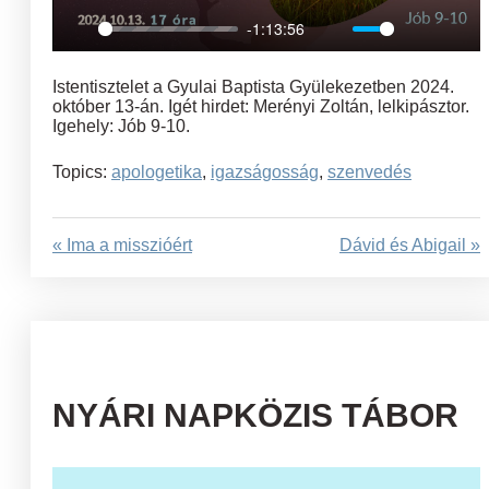
-1:13:56
Play
Mute
Settings
Ent
full
Istentisztelet a Gyulai Baptista Gyülekezetben 2024.
október 13-án. Igét hirdet: Merényi Zoltán, lelkipásztor.
Igehely: Jób 9-10.
Topics:
apologetika
,
igazságosság
,
szenvedés
« Ima a misszióért
Dávid és Abigail »
NYÁRI NAPKÖZIS TÁBOR