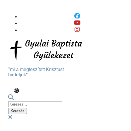
Skip
To
Content
"mi a megfeszített Krisztust
hirdetjük"
Keresés:
Menu