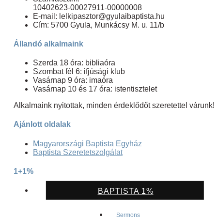
10402623-00027911-00000008
E-mail: lelkipasztor@gyulaibaptista.hu
Cím: 5700 Gyula, Munkácsy M. u. 11/b
Állandó alkalmaink
Szerda 18 óra: bibliaóra
Szombat fél 6: ifjúsági klub
Vasárnap 9 óra: imaóra
Vasárnap 10 és 17 óra: istentisztelet
Alkalmaink nyitottak, minden érdeklődőt szeretettel várunk!
Ajánlott oldalak
Magyarországi Baptista Egyház
Baptista Szeretetszolgálat
1+1%
BAPTISTA 1%
Sermons