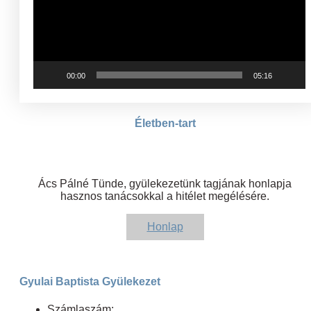
00:00
05:16
Életben-tart
Ács Pálné Tünde, gyülekezetünk tagjának honlapja
hasznos tanácsokkal a hitélet megélésére.
Honlap
Gyulai Baptista Gyülekezet
Számlaszám: