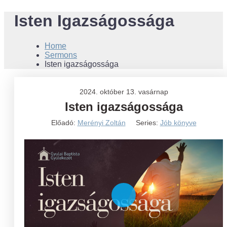
Isten Igazságossága
Home
Sermons
Isten igazságossága
2024. október 13. vasárnap
Isten igazságossága
Előadó:
Merényi Zoltán
Series:
Jób könyve
Play