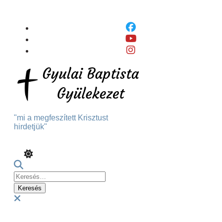
Skip
To
Content
"mi a megfeszített Krisztust
hirdetjük"
Keresés:
Menu