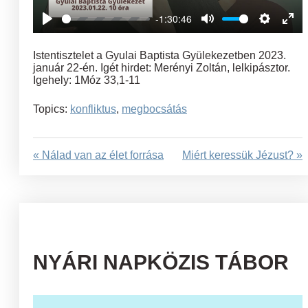
-1:30:46
Play
Mute
Settings
Ent
full
Istentisztelet a Gyulai Baptista Gyülekezetben 2023.
január 22-én. Igét hirdet: Merényi Zoltán, lelkipásztor.
Igehely: 1Móz 33,1-11
Topics:
konfliktus
,
megbocsátás
« Nálad van az élet forrása
Miért keressük Jézust? »
NYÁRI NAPKÖZIS TÁBOR