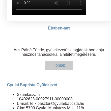
Életben-tart
Ács Pálné Tünde, gyülekezetünk tagjának honlapja
hasznos tanácsokkal a hitélet megélésére.
Honlap
Gyulai Baptista Gyülekezet
Számlaszám:
10402623-00027911-00000008
E-mail: lelkipasztor@gyulaibaptista.hu
Cím: 5700 Gyula, Munkácsy M. u. 11/b