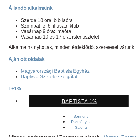
Állandó alkalmaink
Szerda 18 óra: bibliaóra
Szombat fél 6: ifjúsági klub
Vasárnap 9 óra: imaóra
Vasárnap 10 és 17 óra: istentisztelet
Alkalmaink nyitottak, minden érdeklődőt szeretettel várunk!
Ajánlott oldalak
Magyarországi Baptista Egyház
Baptista Szeretetszolgálat
1+1%
BAPTISTA 1%
Sermons
Események
Galéria