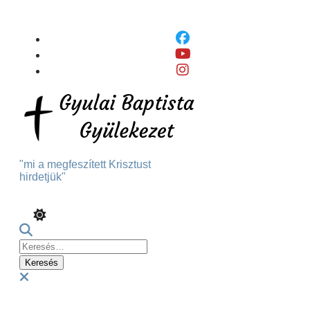
Skip
To
Content
"mi a megfeszített Krisztust
hirdetjük"
Keresés:
Menu