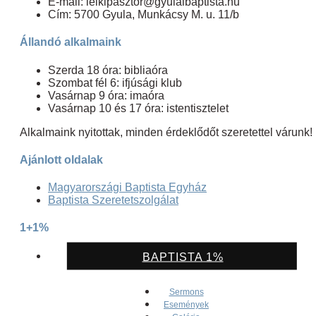
E-mail: lelkipasztor@gyulaibaptista.hu
Cím: 5700 Gyula, Munkácsy M. u. 11/b
Állandó alkalmaink
Szerda 18 óra: bibliaóra
Szombat fél 6: ifjúsági klub
Vasárnap 9 óra: imaóra
Vasárnap 10 és 17 óra: istentisztelet
Alkalmaink nyitottak, minden érdeklődőt szeretettel várunk!
Ajánlott oldalak
Magyarországi Baptista Egyház
Baptista Szeretetszolgálat
1+1%
BAPTISTA 1%
Sermons
Események