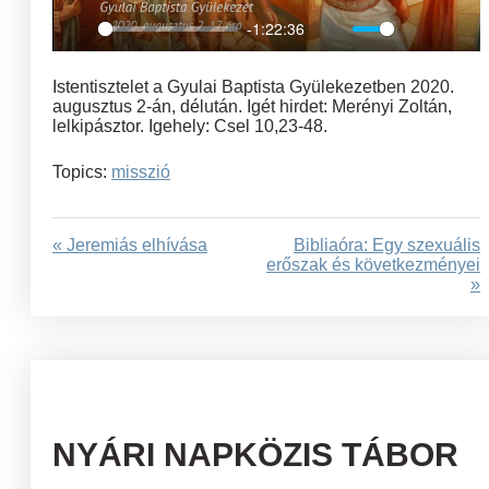
-1:22:36
Play
Mute
Settings
Ent
full
Istentisztelet a Gyulai Baptista Gyülekezetben 2020.
augusztus 2-án, délután. Igét hirdet: Merényi Zoltán,
lelkipásztor. Igehely: Csel 10,23-48.
Topics:
misszió
« Jeremiás elhívása
Bibliaóra: Egy szexuális
erőszak és következményei
»
NYÁRI NAPKÖZIS TÁBOR