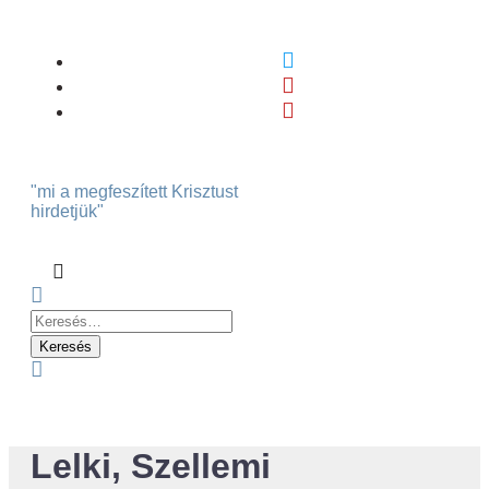
Skip
To
Content
"mi a megfeszített Krisztust
hirdetjük"
Keresés:
Menu
Lelki, Szellemi