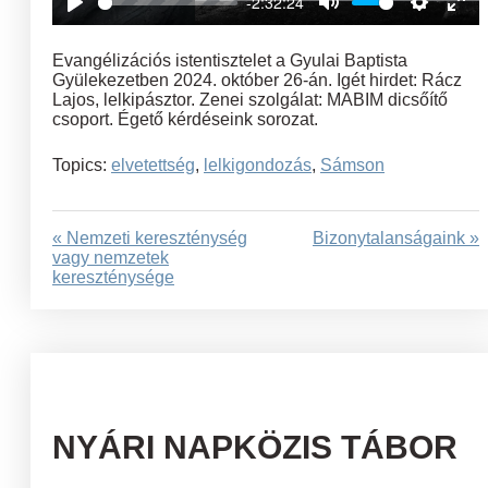
-2:32:24
Play
Mute
Settings
Ent
full
Evangélizációs istentisztelet a Gyulai Baptista
Gyülekezetben 2024. október 26-án. Igét hirdet: Rácz
Lajos, lelkipásztor. Zenei szolgálat: MABIM dicsőítő
csoport. Égető kérdéseink sorozat.
Topics:
elvetettség
,
lelkigondozás
,
Sámson
« Nemzeti kereszténység
Bizonytalanságaink »
vagy nemzetek
kereszténysége
NYÁRI NAPKÖZIS TÁBOR