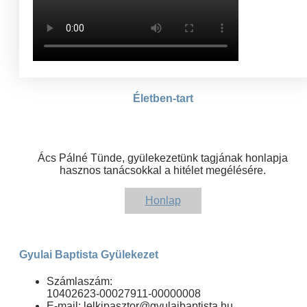
Életben-tart
Ács Pálné Tünde, gyülekezetünk tagjának honlapja
hasznos tanácsokkal a hitélet megélésére.
Honlap
Gyulai Baptista Gyülekezet
Számlaszám:
10402623-00027911-00000008
E-mail: lelkipasztor@gyulaibaptista.hu