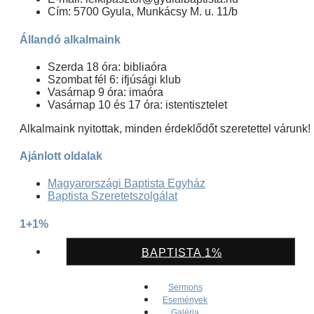
Cím: 5700 Gyula, Munkácsy M. u. 11/b
Állandó alkalmaink
Szerda 18 óra: bibliaóra
Szombat fél 6: ifjúsági klub
Vasárnap 9 óra: imaóra
Vasárnap 10 és 17 óra: istentisztelet
Alkalmaink nyitottak, minden érdeklődőt szeretettel várunk!
Ajánlott oldalak
Magyarországi Baptista Egyház
Baptista Szeretetszolgálat
1+1%
BAPTISTA 1%
Sermons
Események
Galéria