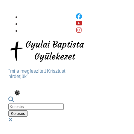
Skip
To
Content
"mi a megfeszített Krisztust
hirdetjük"
Keresés:
Menu