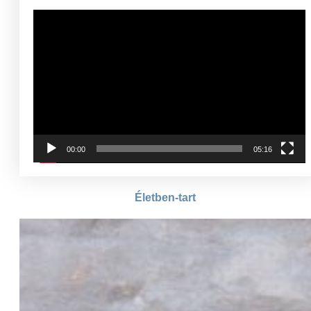
Videólejátszó
00:00
05:16
Életben-tart