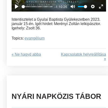
-1:10:26
Play
Mute
Settings
Ent
full
Istentisztelet a Gyulai Baptista Gyülekezetben 2023.
január 15-én. Igét hirdet: Merényi Zoltán lelkipásztor.
Igehely: Zsolt 36.
Topics:
evangélium
« Ne hagyd abba
Kapcsolatok helyreállítása
»
NYÁRI NAPKÖZIS TÁBOR