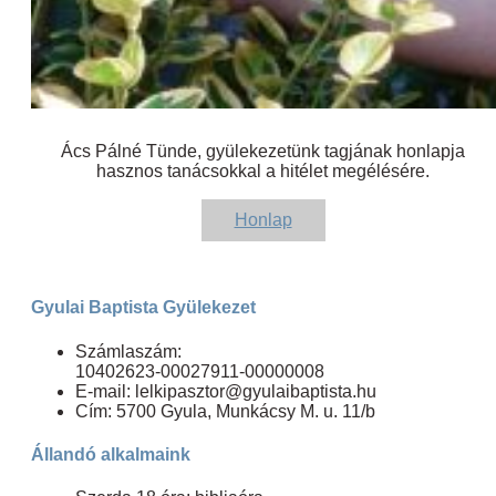
Ács Pálné Tünde, gyülekezetünk tagjának honlapja
hasznos tanácsokkal a hitélet megélésére.
Honlap
Gyulai Baptista Gyülekezet
Számlaszám:
10402623-00027911-00000008
E-mail: lelkipasztor@gyulaibaptista.hu
Cím: 5700 Gyula, Munkácsy M. u. 11/b
Állandó alkalmaink