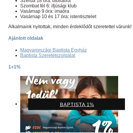
Szerda 18 óra: bibliaóra
Szombat fél 6: ifjúsági klub
Vasárnap 9 óra: imaóra
Vasárnap 10 és 17 óra: istentisztelet
Alkalmaink nyitottak, minden érdeklődőt szeretettel várunk!
Ajánlott oldalak
Magyarországi Baptista Egyház
Baptista Szeretetszolgálat
1+1%
BAPTISTA 1%