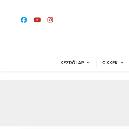
Skip
To
Content
KEZDŐLAP
CIKKEK