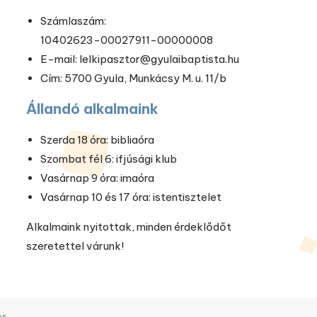
Számlaszám:
10402623-00027911-00000008
E-mail: lelkipasztor@gyulaibaptista.hu
Cím: 5700 Gyula, Munkácsy M. u. 11/b
Állandó alkalmaink
Szerda 18 óra: bibliaóra
Szombat fél 6: ifjúsági klub
Vasárnap 9 óra: imaóra
Vasárnap 10 és 17 óra: istentisztelet
Alkalmaink nyitottak, minden érdeklődőt
szeretettel várunk!
es
.