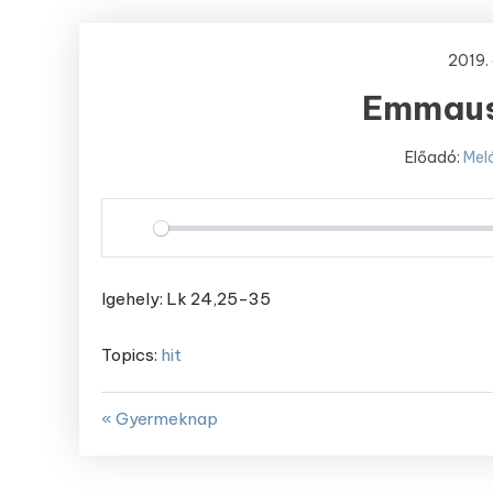
2019. 
Emmaus
Előadó:
Melá
Play
Igehely: Lk 24,25-35
Topics:
hit
« Gyermeknap