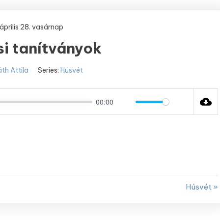
április 28. vasárnap
i tanítványok
th Attila
Series:
Húsvét
00:00
Mute
Settings
Húsvét »