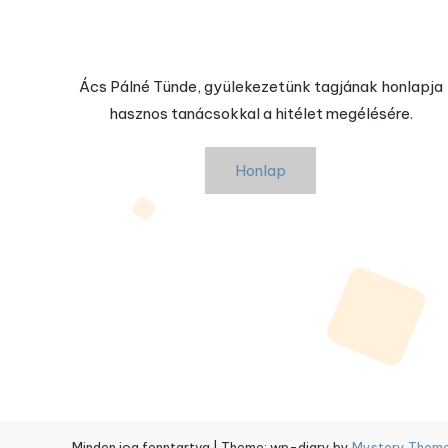
Ács Pálné Tünde, gyülekezetünk tagjának honlapja
hasznos tanácsokkal a hitélet megélésére.
Honlap
Minden jog fenntartva
|
Theme: wp-diary by
Mystery Them