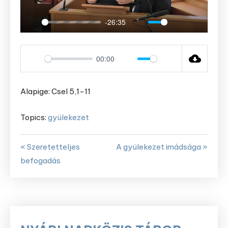
-26:35
Play
Mute
Settings
Enter
fullscree
00:00
Play
Mute
Settings
Alapige: Csel 5,1-11
Topics:
gyülekezet
« Szeretetteljes
A gyülekezet imádsága »
befogadás