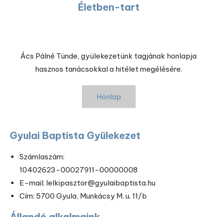
Életben-tart
Ács Pálné Tünde, gyülekezetünk tagjának honlapja
hasznos tanácsokkal a hitélet megélésére.
Honlap
Gyulai Baptista Gyülekezet
Számlaszám:
10402623-00027911-00000008
E-mail: lelkipasztor@gyulaibaptista.hu
Cím: 5700 Gyula, Munkácsy M. u. 11/b
Állandó alkalmaink