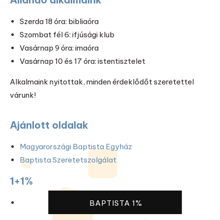
Szerda 18 óra: bibliaóra
Szombat fél 6: ifjúsági klub
Vasárnap 9 óra: imaóra
Vasárnap 10 és 17 óra: istentisztelet
Alkalmaink nyitottak, minden érdeklődőt szeretettel
várunk!
Ajánlott oldalak
Magyarországi Baptista Egyház
Baptista Szeretetszolgálat
1+1%
BAPTISTA 1%