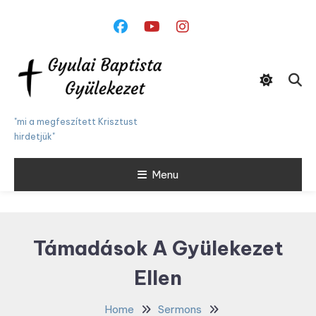
Skip
To
Content
"mi a megfeszített Krisztust
hirdetjük"
Menu
Támadások A Gyülekezet
Ellen
Home
Sermons