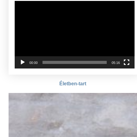
Videólejátszó
00:00
05:16
Életben-tart