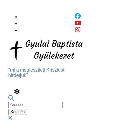
Skip
To
Content
"mi a megfeszített Krisztust
hirdetjük"
Keresés:
Menu