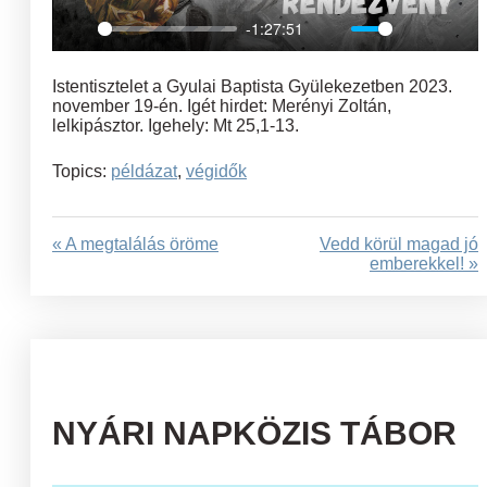
-1:27:51
Play
Mute
Settings
Ent
full
Istentisztelet a Gyulai Baptista Gyülekezetben 2023.
november 19-én. Igét hirdet: Merényi Zoltán,
lelkipásztor. Igehely: Mt 25,1-13.
Topics:
példázat
,
végidők
« A megtalálás öröme
Vedd körül magad jó
emberekkel! »
NYÁRI NAPKÖZIS TÁBOR