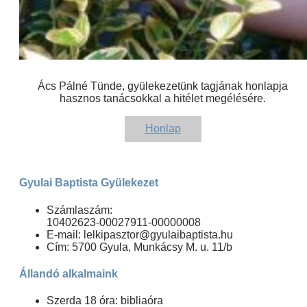
Ács Pálné Tünde, gyülekezetünk tagjának honlapja
hasznos tanácsokkal a hitélet megélésére.
Honlap
Gyulai Baptista Gyülekezet
Számlaszám:
10402623-00027911-00000008
E-mail: lelkipasztor@gyulaibaptista.hu
Cím: 5700 Gyula, Munkácsy M. u. 11/b
Állandó alkalmaink
Szerda 18 óra: bibliaóra