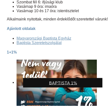
Szombat fél 6: ifjúsági klub
Vasárnap 9 óra: imaóra
Vasárnap 10 és 17 óra: istentisztelet
Alkalmaink nyitottak, minden érdeklődőt szeretettel várunk!
Ajánlott oldalak
Magyarországi Baptista Egyház
Baptista Szeretetszolgálat
1+1%
BAPTISTA 1%