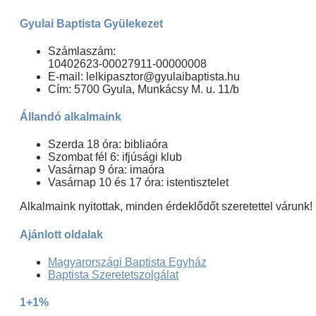
Gyulai Baptista Gyülekezet
Számlaszám:
10402623-00027911-00000008
E-mail: lelkipasztor@gyulaibaptista.hu
Cím: 5700 Gyula, Munkácsy M. u. 11/b
Állandó alkalmaink
Szerda 18 óra: bibliaóra
Szombat fél 6: ifjúsági klub
Vasárnap 9 óra: imaóra
Vasárnap 10 és 17 óra: istentisztelet
Alkalmaink nyitottak, minden érdeklődőt szeretettel várunk!
Ajánlott oldalak
Magyarországi Baptista Egyház
Baptista Szeretetszolgálat
1+1%