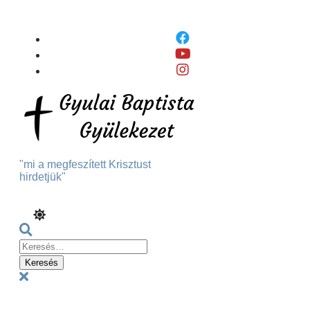
Skip
To
Content
"mi a megfeszített Krisztust
hirdetjük"
Keresés:
Menu