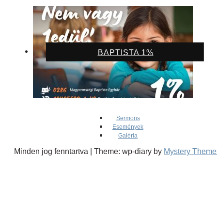
BAPTISTA 1%
Sermons
Események
Galéria
Minden jog fenntartva
|
Theme: wp-diary by
Mystery Theme