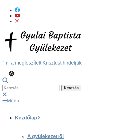
Skip
To
Content
"mi a megfeszített Krisztust hirdetjük"
Keresés:
Menu
Kezdőlap
A gyülekezetről