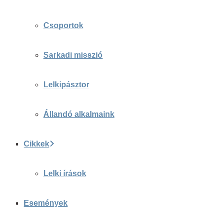
Csoportok
Sarkadi misszió
Lelkipásztor
Állandó alkalmaink
Cikkek
Lelki írások
Események