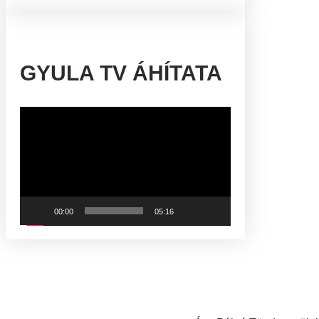
GYULA TV ÁHÍTATA
Videólejátszó
00:00
05:16