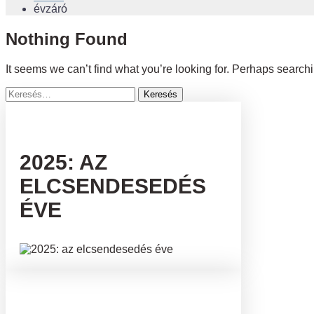
évzáró
Nothing Found
It seems we can’t find what you’re looking for. Perhaps search
Keresés:
2025: AZ
ELCSENDESEDÉS
ÉVE