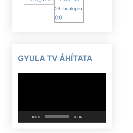
GYULA TV ÁHÍTATA
Videólejátszó
00:00
05:16