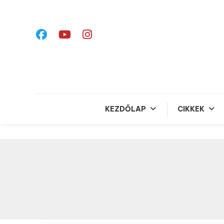
Skip
To
Content
KEZDŐLAP
CIKKEK