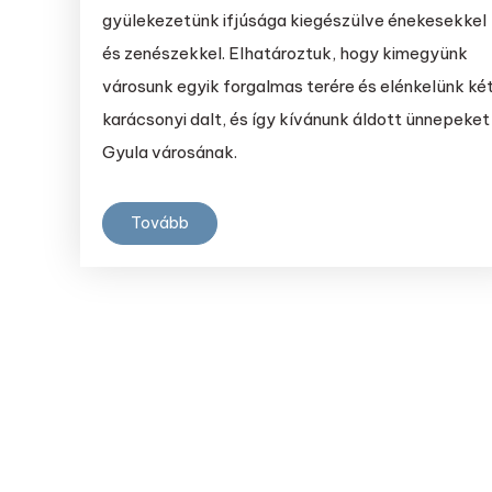
gyülekezetünk ifjúsága kiegészülve énekesekkel
és zenészekkel. Elhatároztuk, hogy kimegyünk
városunk egyik forgalmas terére és elénkelünk ké
karácsonyi dalt, és így kívánunk áldott ünnepeket
Gyula városának.
Tovább