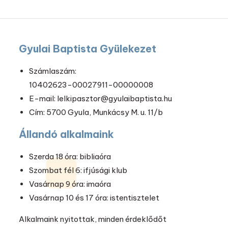
Gyulai Baptista Gyülekezet
Számlaszám:
10402623-00027911-00000008
E-mail: lelkipasztor@gyulaibaptista.hu
Cím: 5700 Gyula, Munkácsy M. u. 11/b
Állandó alkalmaink
Szerda 18 óra: bibliaóra
Szombat fél 6: ifjúsági klub
Vasárnap 9 óra: imaóra
Vasárnap 10 és 17 óra: istentisztelet
Alkalmaink nyitottak, minden érdeklődőt