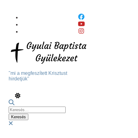
Skip
To
Content
"mi a megfeszített Krisztust
hirdetjük"
Keresés:
Menu