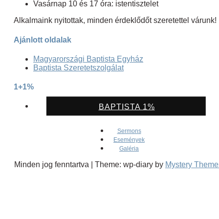
Vasárnap 10 és 17 óra: istentisztelet
Alkalmaink nyitottak, minden érdeklődőt szeretettel várunk!
Ajánlott oldalak
Magyarországi Baptista Egyház
Baptista Szeretetszolgálat
1+1%
BAPTISTA 1%
Sermons
Események
Galéria
Minden jog fenntartva
|
Theme: wp-diary by
Mystery Theme