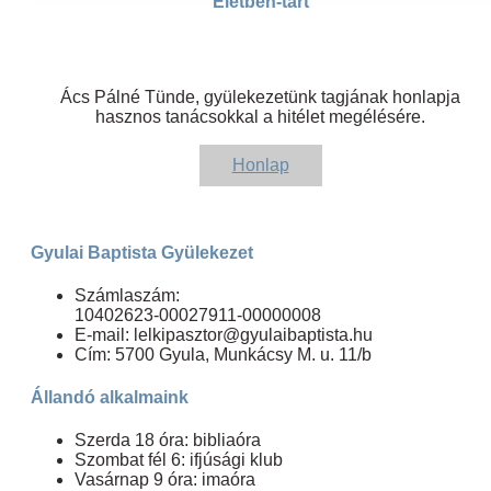
Életben-tart
Ács Pálné Tünde, gyülekezetünk tagjának honlapja
hasznos tanácsokkal a hitélet megélésére.
Honlap
Gyulai Baptista Gyülekezet
Számlaszám:
10402623-00027911-00000008
E-mail: lelkipasztor@gyulaibaptista.hu
Cím: 5700 Gyula, Munkácsy M. u. 11/b
Állandó alkalmaink
Szerda 18 óra: bibliaóra
Szombat fél 6: ifjúsági klub
Vasárnap 9 óra: imaóra