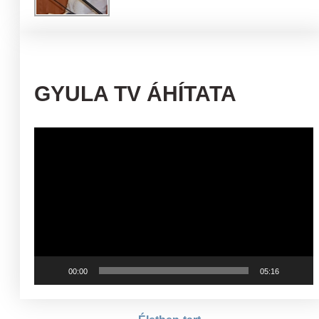
GYULA TV ÁHÍTATA
Videólejátszó
00:00
05:16