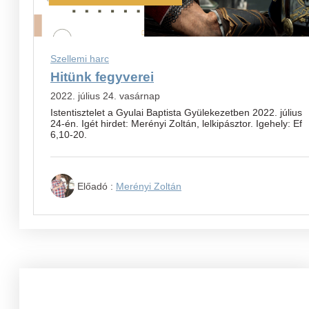
Szellemi harc
Hitünk fegyverei
2022. július 24. vasárnap
Istentisztelet a Gyulai Baptista Gyülekezetben 2022. július
24-én. Igét hirdet: Merényi Zoltán, lelkipásztor. Igehely: Ef
6,10-20.
Előadó :
Merényi Zoltán