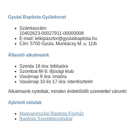
Gyulai Baptista Gyülekezet
Számlaszám:
10402623-00027911-00000008
E-mail: lelkipasztor@gyulaibaptista.hu
Cím: 5700 Gyula, Munkácsy M. u. 11/b
Állandó alkalmaink
Szerda 18 óra: bibliaóra
Szombat fél 6: ifjúsági klub
Vasárnap 9 óra: imaóra
Vasárnap 10 és 17 óra: istentisztelet
Alkalmaink nyitottak, minden érdeklődőt szeretettel várunk!
Ajánlott oldalak
Magyarországi Baptista Egyház
Baptista Szeretetszolgálat