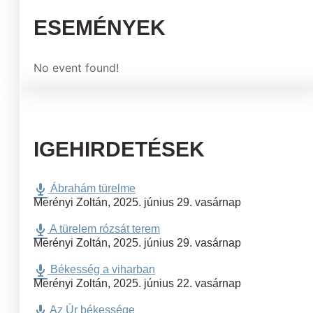
ESEMÉNYEK
No event found!
IGEHIRDETÉSEK
Ábrahám türelme
Merényi Zoltán
,
2025. június 29. vasárnap
A türelem rózsát terem
Merényi Zoltán
,
2025. június 29. vasárnap
Békesség a viharban
Merényi Zoltán
,
2025. június 22. vasárnap
Az Úr békessége