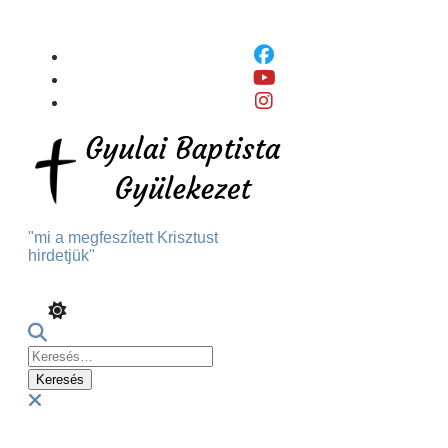
Skip
To
Content
"mi a megfeszített Krisztust
hirdetjük"
Keresés:
Menu