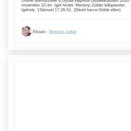
Online istentisztelet a Gyulai Baptista Gyülekezetben 2020.
november 22-én. Igét hirdet: Merényi Zoltán lelkipásztor.
Igehely: 1Sámuel 17,26-51. (Dávid harca Góliát ellen)
Előadó :
Merényi Zoltán