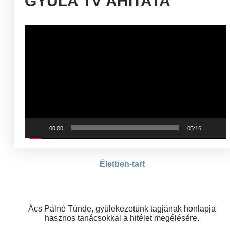
GYULA TV ÁHÍTATA
Videólejátszó
00:00
05:16
Életben-tart
Ács Pálné Tünde, gyülekezetünk tagjának honlapja
hasznos tanácsokkal a hitélet megélésére.