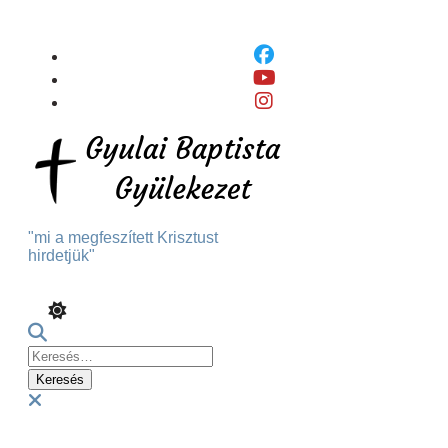
Skip
To
Content
"mi a megfeszített Krisztust
hirdetjük"
Keresés:
Menu