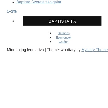
Baptista Szeretetszolgálat
1+1%
BAPTISTA 1%
Sermons
Események
Galéria
Minden jog fenntartva
|
Theme: wp-diary by
Mystery Theme