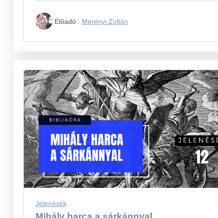
Előadó :
Merényi Zoltán
Jelenések
Mihály harca a sárkánnyal