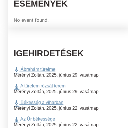
ESEMÉNYEK
No event found!
IGEHIRDETÉSEK
Ábrahám türelme
Merényi Zoltán
,
2025. június 29. vasárnap
A türelem rózsát terem
Merényi Zoltán
,
2025. június 29. vasárnap
Békesség a viharban
Merényi Zoltán
,
2025. június 22. vasárnap
Az Úr békessége
Merényi Zoltán
,
2025. június 22. vasárnap