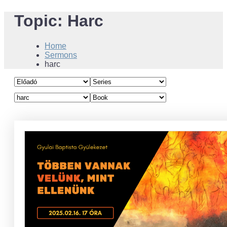
Topic:
Harc
Home
Sermons
harc