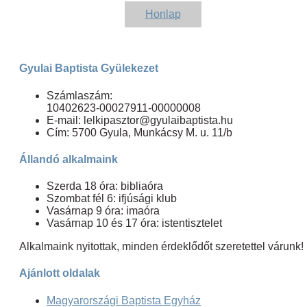
Honlap
Gyulai Baptista Gyülekezet
Számlaszám:
10402623-00027911-00000008
E-mail: lelkipasztor@gyulaibaptista.hu
Cím: 5700 Gyula, Munkácsy M. u. 11/b
Állandó alkalmaink
Szerda 18 óra: bibliaóra
Szombat fél 6: ifjúsági klub
Vasárnap 9 óra: imaóra
Vasárnap 10 és 17 óra: istentisztelet
Alkalmaink nyitottak, minden érdeklődőt szeretettel várunk!
Ajánlott oldalak
Magyarországi Baptista Egyház