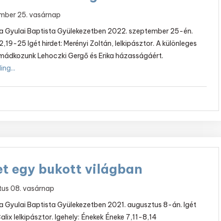
mber 25. vasárnap
t a Gyulai Baptista Gyülekezetben 2022. szeptember 25-én.
2,19-25 Igét hirdet: Merényi Zoltán, lelkipásztor. A különleges
imádkozunk Lehoczki Gergő és Erika házasságáért.
ng...
et egy bukott világban
tus 08. vasárnap
t a Gyulai Baptista Gyülekezetben 2021. augusztus 8-án. Igét
Calix lelkipásztor. Igehely: Énekek Éneke 7,11-8,14