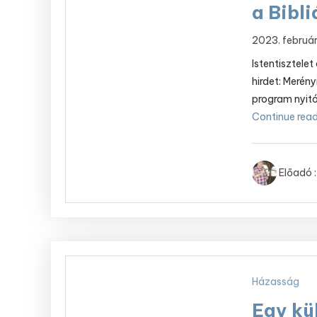
a Bibl
2023. február
Istentisztele
hirdet: Merény
program nyit
Continue readi
Előadó :
Házasság
Egy kü