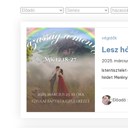
végidők
Lesz h
2025. márciu
Istentisztele
hirdet: Merény
Előadó :