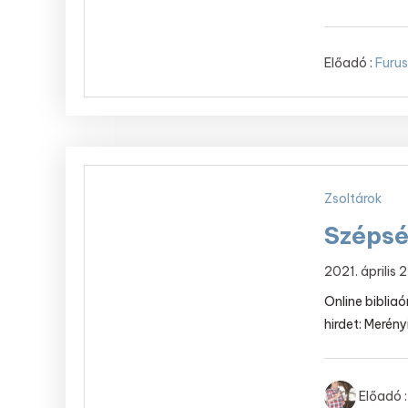
Előadó :
Furus
Zsoltárok
Szépsé
2021. április 
Online bibliaó
hirdet: Merény
Előadó :