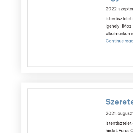
2022. szepte
Istentisztele
Igehely: 1Móz 
alkalmunkon 
Continue readi
Szeret
2021. augusz
Istentisztele
hirdet: Furus 