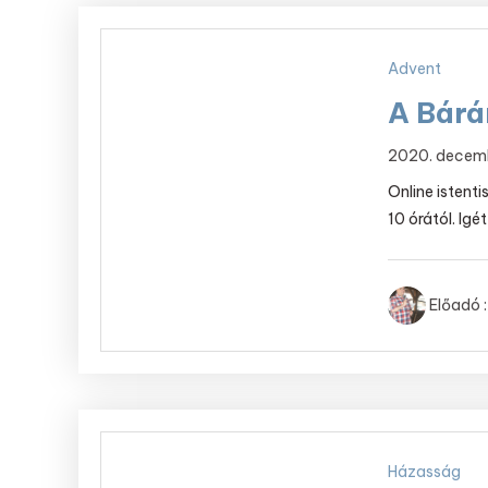
Advent
A Bárá
2020. decem
Online istent
10 órától. Igé
Előadó :
Házasság