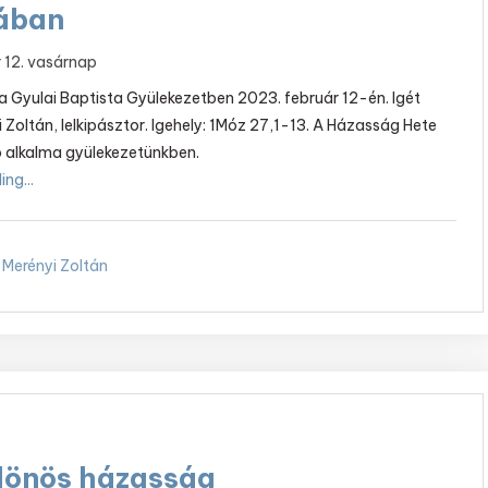
iában
 12. vasárnap
t a Gyulai Baptista Gyülekezetben 2023. február 12-én. Igét
i Zoltán, lelkipásztor. Igehely: 1Móz 27,1-13. A Házasság Hete
ó alkalma gyülekezetünkben.
ng...
Merényi Zoltán
lönös házasság