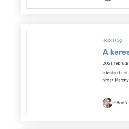
Házasság
A kere
2021. február
Istentisztele
hirdet: Merény
Előadó :