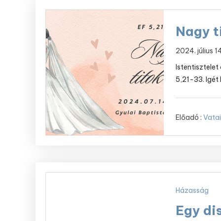
Nagy t
2024. július 
Istentisztelet
5,21-33. Igét 
Előadó :
Vatai
Házasság
Egy di