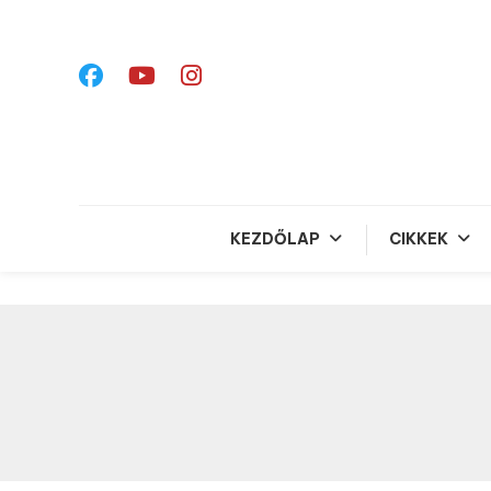
Skip
To
Content
KEZDŐLAP
CIKKEK