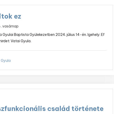
itok ez
14. vasárnap
 a Gyulai Baptista Gyülekezetben 2024. július 14-én. Igehely: Ef
hirdet: Vatai Gyula.
 Gyula
szfunkcionális család története