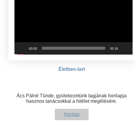
00:00
05:16
Életben-tart
Ács Pálné Tünde, gyülekezetünk tagjának honlapja
hasznos tanácsokkal a hitélet megélésére.
Honlap