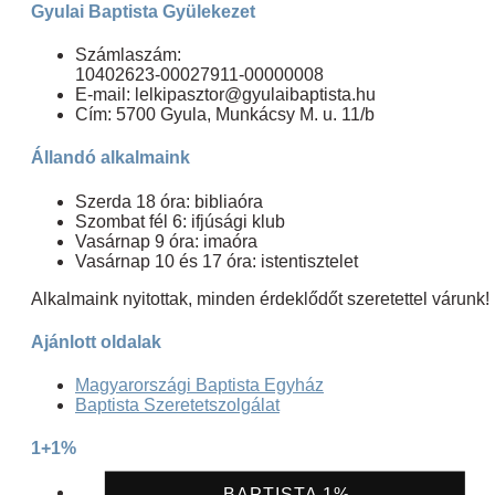
Gyulai Baptista Gyülekezet
Számlaszám:
10402623-00027911-00000008
E-mail: lelkipasztor@gyulaibaptista.hu
Cím: 5700 Gyula, Munkácsy M. u. 11/b
Állandó alkalmaink
Szerda 18 óra: bibliaóra
Szombat fél 6: ifjúsági klub
Vasárnap 9 óra: imaóra
Vasárnap 10 és 17 óra: istentisztelet
Alkalmaink nyitottak, minden érdeklődőt szeretettel várunk!
Ajánlott oldalak
Magyarországi Baptista Egyház
Baptista Szeretetszolgálat
1+1%
BAPTISTA 1%