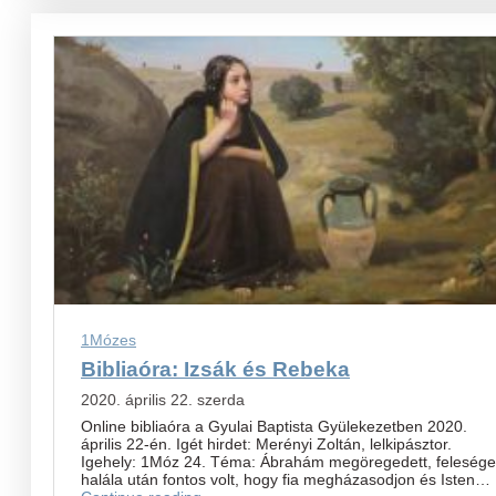
1Mózes
Bibliaóra: Izsák és Rebeka
2020. április 22. szerda
Online bibliaóra a Gyulai Baptista Gyülekezetben 2020.
április 22-én. Igét hirdet: Merényi Zoltán, lelkipásztor.
Igehely: 1Móz 24. Téma: Ábrahám megöregedett, felesége
halála után fontos volt, hogy fia megházasodjon és Isten…