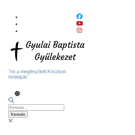
Skip
To
Content
"mi a megfeszített Krisztust
hirdetjük"
Keresés:
Menu