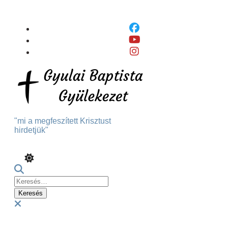
Skip
To
Content
"mi a megfeszített Krisztust
hirdetjük"
Keresés:
Menu