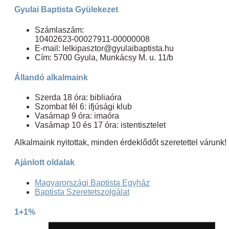
Gyulai Baptista Gyülekezet
Számlaszám:
10402623-00027911-00000008
E-mail: lelkipasztor@gyulaibaptista.hu
Cím: 5700 Gyula, Munkácsy M. u. 11/b
Állandó alkalmaink
Szerda 18 óra: bibliaóra
Szombat fél 6: ifjúsági klub
Vasárnap 9 óra: imaóra
Vasárnap 10 és 17 óra: istentisztelet
Alkalmaink nyitottak, minden érdeklődőt szeretettel várunk!
Ajánlott oldalak
Magyarországi Baptista Egyház
Baptista Szeretetszolgálat
1+1%