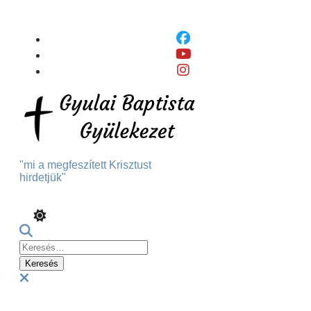
Skip
To
Content
"mi a megfeszített Krisztust
hirdetjük"
Keresés:
Menu