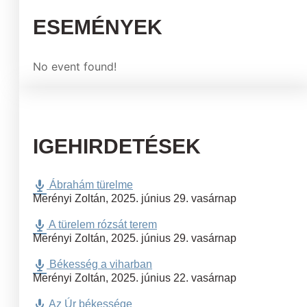
ESEMÉNYEK
No event found!
IGEHIRDETÉSEK
Ábrahám türelme
Merényi Zoltán
,
2025. június 29. vasárnap
A türelem rózsát terem
Merényi Zoltán
,
2025. június 29. vasárnap
Békesség a viharban
Merényi Zoltán
,
2025. június 22. vasárnap
Az Úr békessége