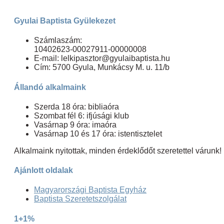
Gyulai Baptista Gyülekezet
Számlaszám:
10402623-00027911-00000008
E-mail: lelkipasztor@gyulaibaptista.hu
Cím: 5700 Gyula, Munkácsy M. u. 11/b
Állandó alkalmaink
Szerda 18 óra: bibliaóra
Szombat fél 6: ifjúsági klub
Vasárnap 9 óra: imaóra
Vasárnap 10 és 17 óra: istentisztelet
Alkalmaink nyitottak, minden érdeklődőt szeretettel várunk!
Ajánlott oldalak
Magyarországi Baptista Egyház
Baptista Szeretetszolgálat
1+1%