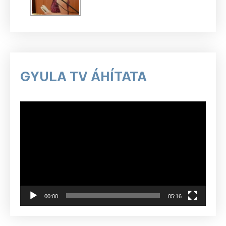
GYULA TV ÁHÍTATA
Videólejátszó
00:00
05:16