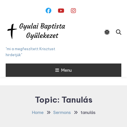
Skip
To
Content
"mi a megfeszített Krisztust
hirdetjük"
Menu
Topic:
Tanulás
Home
Sermons
tanulás