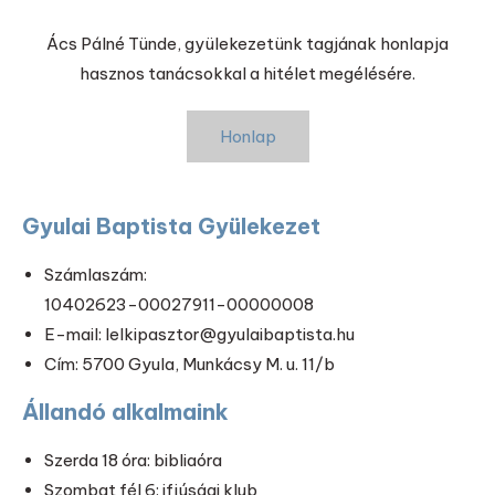
Ács Pálné Tünde, gyülekezetünk tagjának honlapja
hasznos tanácsokkal a hitélet megélésére.
Honlap
Gyulai Baptista Gyülekezet
Számlaszám:
10402623-00027911-00000008
E-mail: lelkipasztor@gyulaibaptista.hu
Cím: 5700 Gyula, Munkácsy M. u. 11/b
Állandó alkalmaink
Szerda 18 óra: bibliaóra
Szombat fél 6: ifjúsági klub