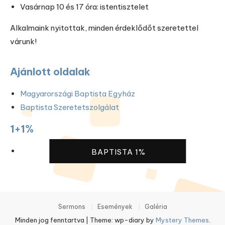
Vasárnap 10 és 17 óra: istentisztelet
Alkalmaink nyitottak, minden érdeklődőt szeretettel
várunk!
Ajánlott oldalak
Magyarországi Baptista Egyház
Baptista Szeretetszolgálat
1+1%
BAPTISTA 1%
Sermons
Események
Galéria
Minden jog fenntartva
|
Theme: wp-diary by
Mystery Themes
.