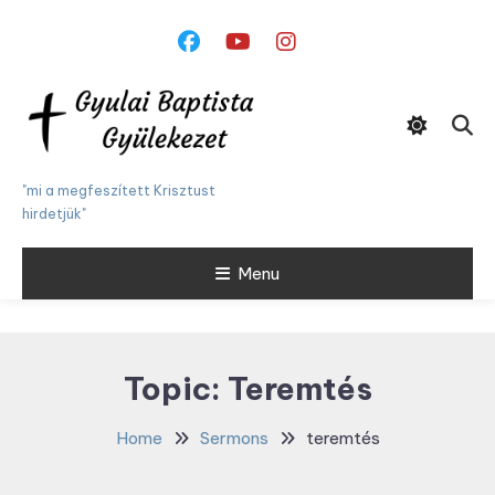
Skip
To
Content
"mi a megfeszített Krisztust
hirdetjük"
Menu
Topic:
Teremtés
Home
Sermons
teremtés