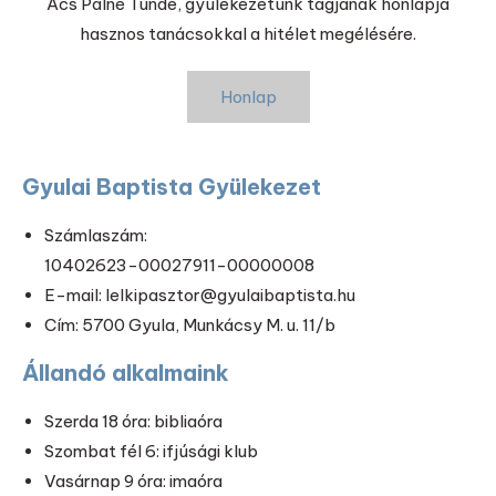
Ács Pálné Tünde, gyülekezetünk tagjának honlapja
hasznos tanácsokkal a hitélet megélésére.
Honlap
Gyulai Baptista Gyülekezet
Számlaszám:
10402623-00027911-00000008
E-mail: lelkipasztor@gyulaibaptista.hu
Cím: 5700 Gyula, Munkácsy M. u. 11/b
Állandó alkalmaink
Szerda 18 óra: bibliaóra
Szombat fél 6: ifjúsági klub
Vasárnap 9 óra: imaóra