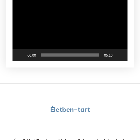
Videólejátszó
00:00
05:16
Életben-tart