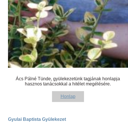
Ács Pálné Tünde, gyülekezetünk tagjának honlapja
hasznos tanácsokkal a hitélet megélésére.
Honlap
Gyulai Baptista Gyülekezet