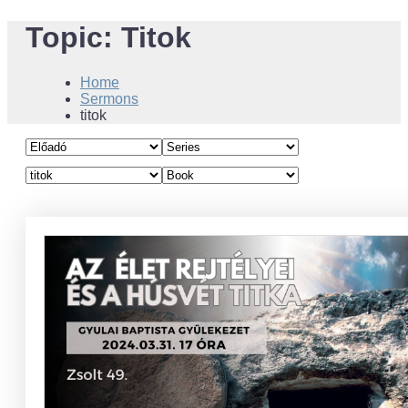
Topic:
Titok
Home
Sermons
titok