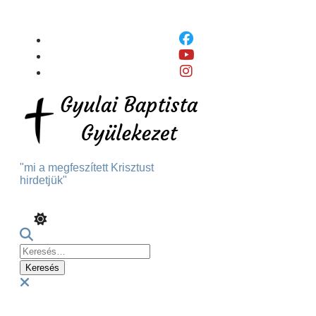
Skip
To
Content
"mi a megfeszített Krisztust
hirdetjük"
Keresés:
Menu