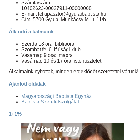
Számlaszám:
10402623-00027911-00000008
E-mail: lelkipasztor@gyulaibaptista.hu
Cím: 5700 Gyula, Munkácsy M. u. 11/b
Állandó alkalmaink
Szerda 18 óra: bibliaóra
Szombat fél 6: ifjúsági klub
Vasárnap 9 óra: imaóra
Vasárnap 10 és 17 óra: istentisztelet
Alkalmaink nyitottak, minden érdeklődőt szeretettel várunk!
Ajánlott oldalak
Magyarországi Baptista Egyház
Baptista Szeretetszolgálat
1+1%