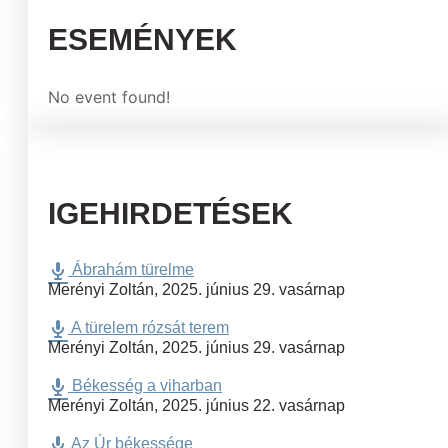
ESEMÉNYEK
No event found!
IGEHIRDETÉSEK
Ábrahám türelme
Merényi Zoltán
,
2025. június 29. vasárnap
A türelem rózsát terem
Merényi Zoltán
,
2025. június 29. vasárnap
Békesség a viharban
Merényi Zoltán
,
2025. június 22. vasárnap
Az Úr békessége