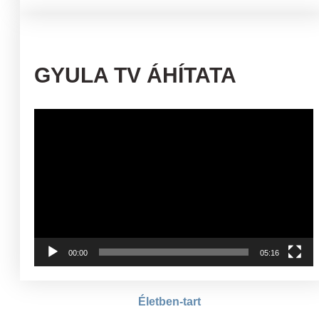
GYULA TV ÁHÍTATA
Videólejátszó
00:00
05:16
Életben-tart