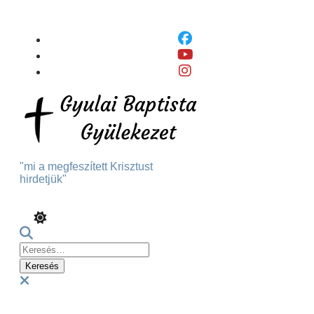
Skip
To
Content
"mi a megfeszített Krisztust
hirdetjük"
Keresés:
Menu