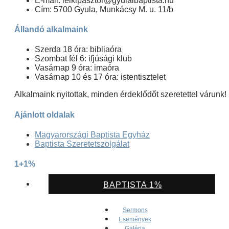
E-mail: lelkipasztor@gyulaibaptista.hu
Cím: 5700 Gyula, Munkácsy M. u. 11/b
Állandó alkalmaink
Szerda 18 óra: bibliaóra
Szombat fél 6: ifjúsági klub
Vasárnap 9 óra: imaóra
Vasárnap 10 és 17 óra: istentisztelet
Alkalmaink nyitottak, minden érdeklődőt szeretettel várunk!
Ajánlott oldalak
Magyarországi Baptista Egyház
Baptista Szeretetszolgálat
1+1%
BAPTISTA 1%
Sermons
Események
Galéria