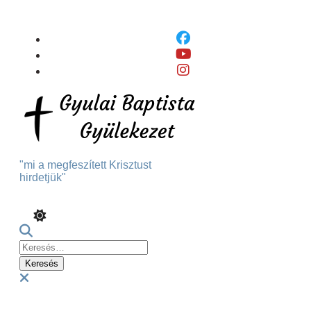
Skip
To
Content
"mi a megfeszített Krisztust
hirdetjük"
Keresés:
Menu