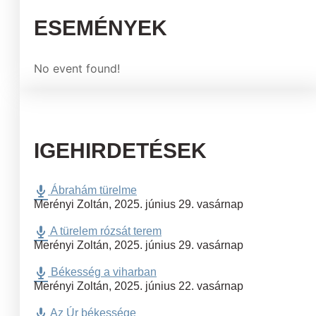
ESEMÉNYEK
No event found!
IGEHIRDETÉSEK
Ábrahám türelme
Merényi Zoltán
,
2025. június 29. vasárnap
A türelem rózsát terem
Merényi Zoltán
,
2025. június 29. vasárnap
Békesség a viharban
Merényi Zoltán
,
2025. június 22. vasárnap
Az Úr békessége