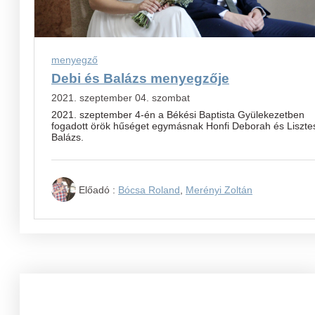
menyegző
Debi és Balázs menyegzője
2021. szeptember 04. szombat
2021. szeptember 4-én a Békési Baptista Gyülekezetben
fogadott örök hűséget egymásnak Honfi Deborah és Liszte
Balázs.
Előadó :
Bócsa Roland
,
Merényi Zoltán