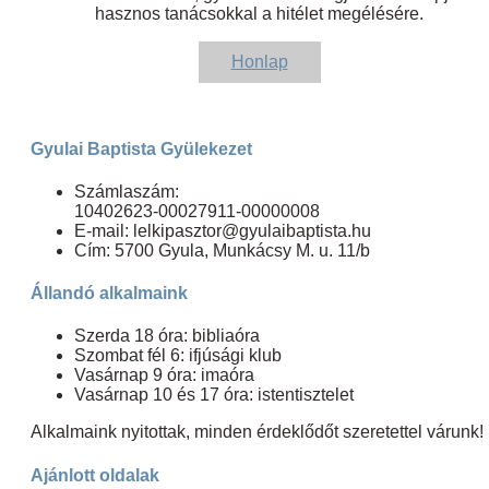
hasznos tanácsokkal a hitélet megélésére.
Honlap
Gyulai Baptista Gyülekezet
Számlaszám:
10402623-00027911-00000008
E-mail: lelkipasztor@gyulaibaptista.hu
Cím: 5700 Gyula, Munkácsy M. u. 11/b
Állandó alkalmaink
Szerda 18 óra: bibliaóra
Szombat fél 6: ifjúsági klub
Vasárnap 9 óra: imaóra
Vasárnap 10 és 17 óra: istentisztelet
Alkalmaink nyitottak, minden érdeklődőt szeretettel várunk!
Ajánlott oldalak