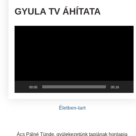
GYULA TV ÁHÍTATA
Videólejátszó
00:00
05:16
Életben-tart
Ács Pálné Tünde, gyülekezetünk tagjának honlapja